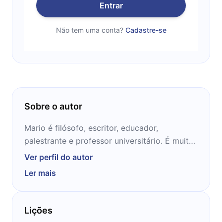
Entrar
Não tem uma conta?
Cadastre-se
Sobre o autor
Mario é filósofo, escritor, educador,
palestrante e professor universitário. É muito
conhecido por divulgar pensadores com
Ver perfil do autor
outros intelectuais como Clóvis de Barros
Ler mais
Filho, Leandro Karnal e Renato Janine Ribeiro
e analisar questões sociais ligadas à filosofia
na sociedade contemporânea.
Lições
É professor titular do Departamento de