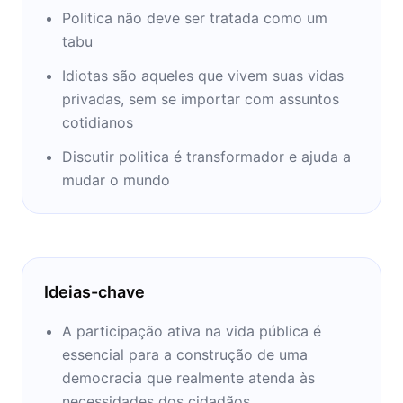
Teologia e Ciências da Religião e de pós-
Politica não deve ser tratada como um
graduação em Educação da PUC-SP, na qual
tabu
está de 1977 a 2012, além de professor-
Idiotas são aqueles que vivem suas vidas
convidado da Fundação Dom Cabral, desde
privadas, sem se importar com assuntos
1997, e foi no GVPec da Fundação Getúlio
cotidianos
Vargas, entre 1998 e 2010.
Discutir politica é transformador e ajuda a
Ocupou o cargo de Secretário Municipal de
mudar o mundo
Educação de São Paulo (1991-1992), durante
a administração de Luiza Erundina,e foi
membro-conselheiro do Conselho Técnico
Científico da Educação Básica da
Ideias-chave
CAPES/MEC (2008/2010). Fez o programa
"Diálogos Impertinentes" na TV PUC, que já
A participação ativa na vida pública é
recebeu convidados como o filósofo Olavo
essencial para a construção de uma
de Carvalho e o teólogo Carlos Josaphat.
democracia que realmente atenda às
necessidades dos cidadãos.