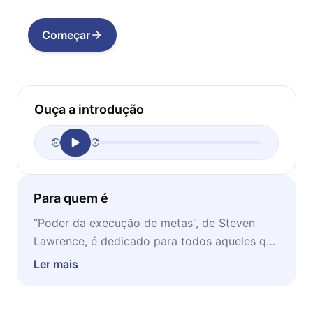
Começar
Ouça a introdução
Para quem é
“Poder da execução de metas”, de Steven
Lawrence, é dedicado para todos aqueles que
desejam superar as dificuldades existentes na
Ler mais
aplicação real de suas visões de negócio.