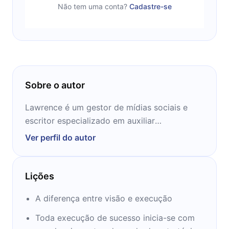
Não tem uma conta?
Cadastre-se
Sobre o autor
Lawrence é um gestor de mídias sociais e
escritor especializado em auxiliar
profissionais e startups a criar audiência e
Ver perfil do autor
captar mais clientes.
Lições
A diferença entre visão e execução
Toda execução de sucesso inicia-se com