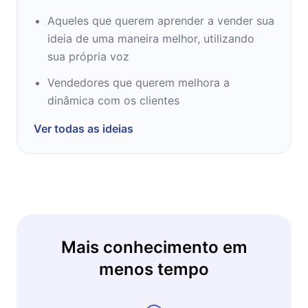
Aqueles que querem aprender a vender sua
Oren é membro do comitê de investimentos
ideia de uma maneira melhor, utilizando
da Geyser Holding, onde é diretor desde
sua própria voz
2006. Durante seu crescimento, ele foi
Vendedores que querem melhora a
responsável por vendas, marketing, branding,
dinâmica com os clientes
desenvolvimento de produtos e
desenvolvimento de negócios. Anteriormente,
Ver todas as ideias
ele era um analista de risco e parceiro em
vários fundos de investimento de médio
porte.
Mais conhecimento em
menos tempo