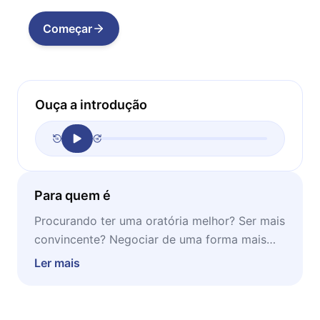
Começar
Ouça a introdução
Para quem é
Procurando ter uma oratória melhor? Ser mais
convincente? Negociar de uma forma mais
inteligente? Este microbook pode te ajudar!
Ler mais
Ideal para ser lido em momentos de
concentração e estudo.