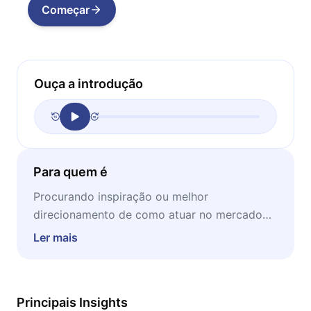
Começar
Ouça a introdução
Para quem é
Procurando inspiração ou melhor
direcionamento de como atuar no mercado
atual? Desejando entender melhor como o
Ler mais
empreendedorismo no Brasil se desdobra?
Este microbook lhe concederá uma boa
visibilidade nesse teor. Ideal para ser lido em
Principais Insights
momentos de concentração e estudo.