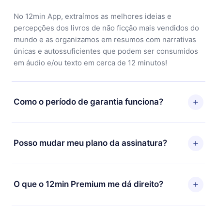
No 12min App, extraímos as melhores ideias e
percepções dos livros de não ficção mais vendidos do
mundo e as organizamos em resumos com narrativas
únicas e autossuficientes que podem ser consumidos
em áudio e/ou texto em cerca de 12 minutos!
Como o período de garantia funciona?
Você pode baixar nosso aplicativo e começar a
aproveitar nossa biblioteca. Se por algum motivo não
Posso mudar meu plano da assinatura?
ficar satisfeito com nossa plataforma, basta entrar em
contato com nossa equipe de suporte
Sim, mas a mudança só se aplicará a partir do próximo
(contato@12min.com) em até 7 dias após a compra e
período de cobrança. Por exemplo, se você decidiu
O que o 12min Premium me dá direito?
solicitar o reembolso do valor. Você receberá tudo que
mudar sua assinatura mensal para anual, após
pagou, sem perguntas ou burocracia.
confirmar a mudança para o plano anual, o novo plano
O 12min Premium é um plano que te garante acesso a
só será aplicado e cobrado após o aniversário de