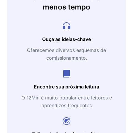
menos tempo
Já assistidas e aplaudidas pelos maiores
CEO’s e Lideranças do país, suas palestras
provam que qualquer empresa pode inovar
usando as mesmas técnicas de Startups de
Sucesso, como assim fez a Samba Tech.
Ouça as ideias-chave
Oferecemos diversos esquemas de
comissionamento.
Encontre sua próxima leitura
O 12Min é muito popular entre leitores e
aprendizes frequentes