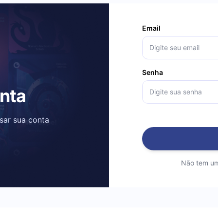
Email
Senha
onta
ssar sua conta
Não tem um