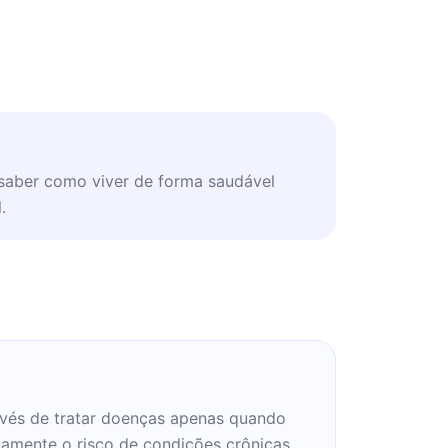
 saber como viver de forma saudável
.
invés de tratar doenças apenas quando
vamente o risco de condições crônicas.