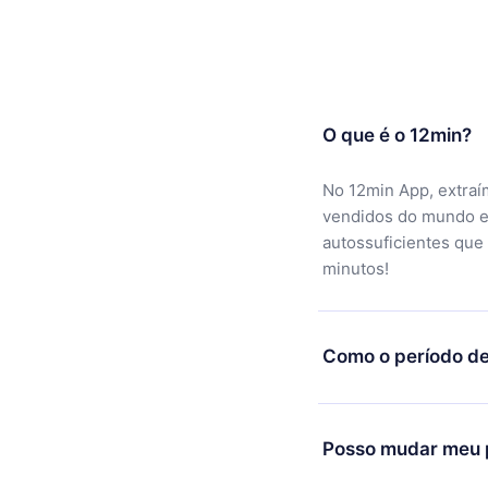
O que é o 12min?
No 12min App, extraí
vendidos do mundo e
autossuficientes que
minutos!
Como o período de
Você pode baixar noss
motivo não ficar sati
Posso mudar meu p
equipe de suporte (c