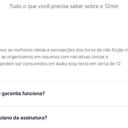
Tudo o que você precisa saber sobre o 12min
mos as melhores ideias e percepções dos livros de não ficção 
 as organizamos em resumos com narrativas únicas e
 podem ser consumidos em áudio e/ou texto em cerca de 12
 garantia funciona?
o aplicativo e começar a aproveitar nossa biblioteca. Se por a
sfeito com nossa plataforma, basta entrar em contato com nossa
lano da assinatura?
ontato@12min.com) em até 7 dias após a compra e solicitar o