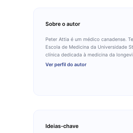
Sobre o autor
Peter Attia é um médico canadense. T
Escola de Medicina da Universidade S
clínica dedicada à medicina da longev
podcast sobre medicina “The Drive”.
Ver perfil do autor
Ideias-chave