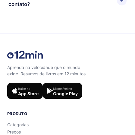
próximo ciclo de cobrança não ocorrerá.
contato?
quiz de perguntas para te ajudar a fixar o conteúdo no
final de cada microbook.
Sinta-se livre para entrar em contato por
support@12min.com.
Aprenda na velocidade que o mundo
exige. Resumos de livros em 12 minutos.
Baixe na
Disponível no
App Store
Google Play
PRODUTO
Categorias
Preços