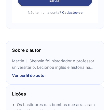
Entrar
Não tem uma conta?
Cadastre-se
Sobre o autor
Martin J. Sherwin foi historiador e professor
universitário. Lecionou inglês e história na
Tufts University. Também é autor de outro
Ver perfil do autor
livro sobre a bomba atômica.
Lições
Os bastidores das bombas que arrasaram