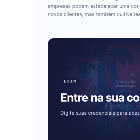
empresas podem estabelecer uma conex
novos clientes, mas também cultiva le
LOGIN
Entre na sua c
Digite suas credenciais para ace