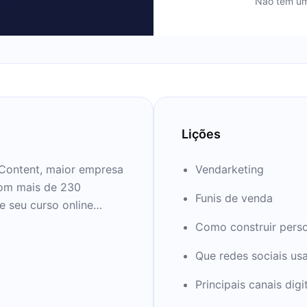
Não tem um
Lições
Content, maior empresa
Vendarketing
com mais de 230
Funis de venda
e seu curso online
 maior autoridade sobre
Como construir pers
nar as pessoas a
Que redes sociais us
.
Principais canais digi