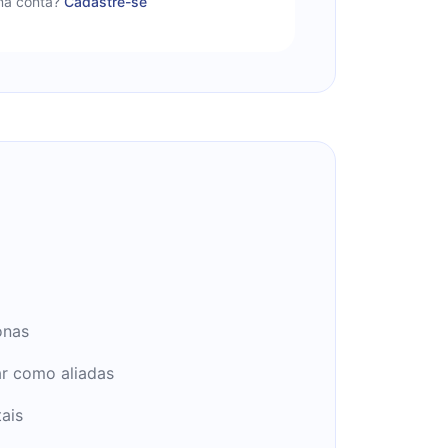
a conta?
Cadastre-se
onas
ar como aliadas
tais