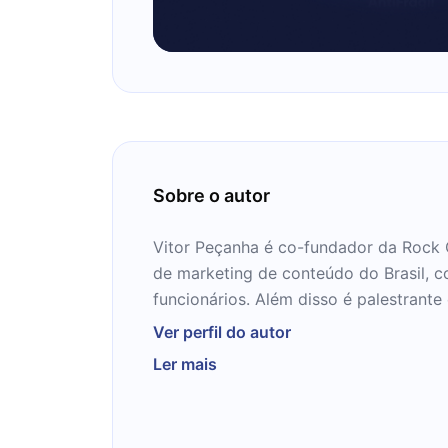
Sobre o autor
Vitor Peçanha é co-fundador da Rock 
de marketing de conteúdo do Brasil, 
funcionários. Além disso é palestrante 
possui mais de 40 mil alunos, sendo a
Ver perfil do autor
o assunto do país. Seu objetivo é ensi
Ler mais
fazerem negócios através do conteúdo