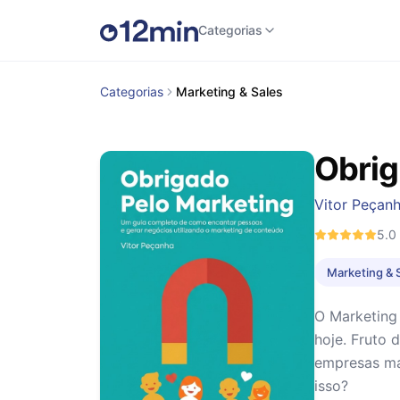
Categorias
Categorias
Marketing & Sales
Obrig
Vitor Peçan
5.0
Marketing & 
O Marketing 
hoje. Fruto
empresas ma
isso?