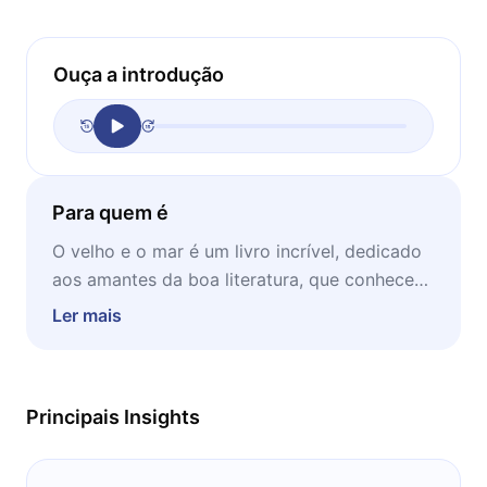
Ouça a introdução
Para quem é
O velho e o mar é um livro incrível, dedicado
aos amantes da boa literatura, que conhecem
o poder da escrita de qualidade, capaz de
Ler mais
causar muitas reflexões mesmo em uma
história simples e curta, como esta. Este é um
trabalho para fazer entender como as
Principais Insights
metáforas dizem muito sobre vários aspectos
da vida.