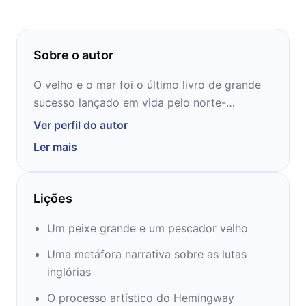
Sobre o autor
O velho e o mar foi o último livro de grande
sucesso lançado em vida pelo norte-
americano Ernest Hemingway, vencedor do
Ver perfil do autor
Nobel de literatura em 1954. Autor de
Ler mais
clássicos como Por quem os sinos dobram e
Paris é uma festa, o componente trágico é
frequente na obra de Hemingway, que se
Lições
suicidou em 1961.
Um peixe grande e um pescador velho
Uma metáfora narrativa sobre as lutas
inglórias
O processo artístico do Hemingway