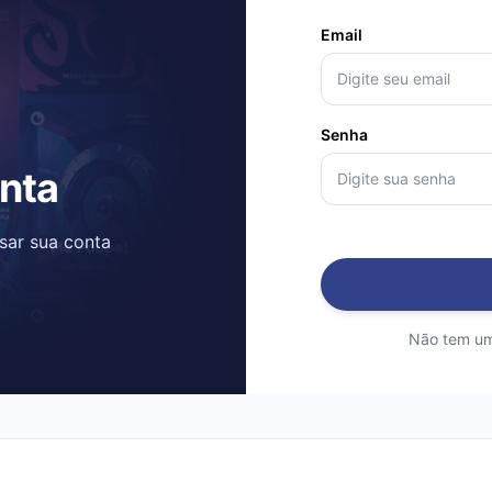
Email
Senha
onta
ssar sua conta
Não tem um