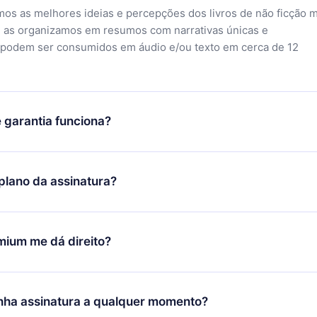
mos as melhores ideias e percepções dos livros de não ficção 
 as organizamos em resumos com narrativas únicas e
 podem ser consumidos em áudio e/ou texto em cerca de 12
 garantia funciona?
o aplicativo e começar a aproveitar nossa biblioteca. Se por a
sfeito com nossa plataforma, basta entrar em contato com nossa
lano da assinatura?
ontato@12min.com) em até 7 dias após a compra e solicitar o
Você receberá tudo que pagou, sem perguntas ou burocracia.
ó se aplicará a partir do próximo período de cobrança. Por
idiu mudar sua assinatura mensal para anual, após confirmar a
mium me dá direito?
 anual, o novo plano só será aplicado e cobrado após o anivers
 mês.
 plano que te garante acesso a toda nossa biblioteca de 2500
m 3 línguas (Inglês, espanhol e português) que você pode ler ou
nha assinatura a qualquer momento?
nto através do nosso aplicativo disponível para iOS, Android e