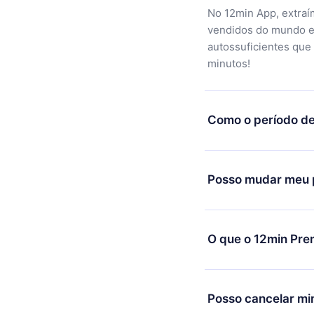
No 12min App, extraí
vendidos do mundo e
autossuficientes que
minutos!
Como o período de
Você pode baixar noss
motivo não ficar sati
Posso mudar meu p
equipe de suporte (c
reembolso do valor. 
Sim, mas a mudança s
exemplo, se você dec
O que o 12min Pre
mudança para o plano
de cobrança daquele
O 12min Premium é um
títulos disponíveis e
Posso cancelar mi
ouvir a qualquer mome