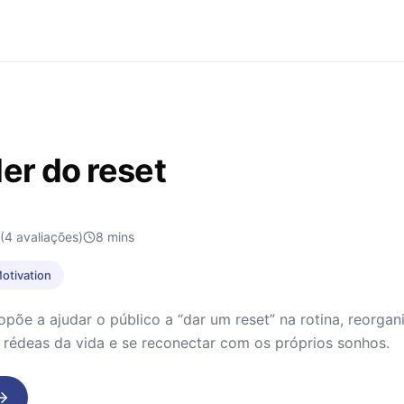
er do reset
(4 avaliações)
8
mins
Motivation
ropõe a ajudar o público a “dar um reset” na rotina, reorga
 rédeas da vida e se reconectar com os próprios sonhos.