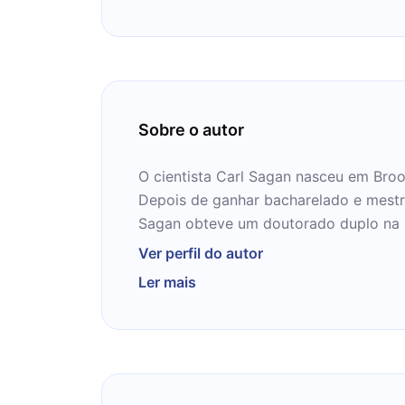
Sobre o autor
O cientista Carl Sagan nasceu em Bro
Depois de ganhar bacharelado e mestr
Sagan obteve um doutorado duplo na 
Chicago, em 1960. Tornou-se professo
Ver perfil do autor
ciência espacial e diretor do Laborató
Ler mais
Planetários na Universidade de Cornel
Sociedade Planetária. Um grande divul
produziu a série da PBS, "Cosmos", q
premiado, e foi assistido por 500 mil
países. Um livro com o mesmo título s