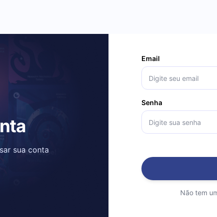
Email
Senha
onta
ssar sua conta
Não tem um