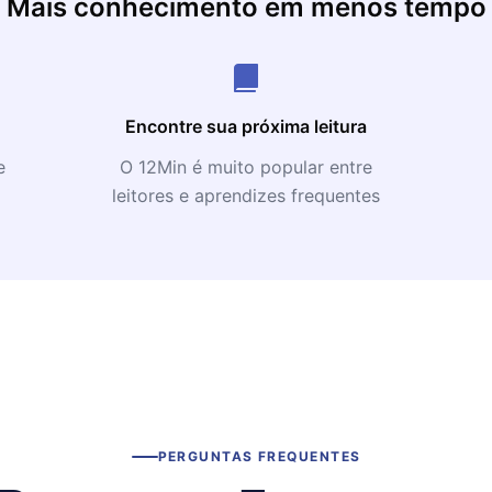
úgio minuto tomado em
Mais conhecimento em menos tempo
 vida após a morte.
 que era verdade, e não
hor. Mesmo neste
ado por se afastar da
Encontre sua próxima leitura
inabalável. à medida que
e
O 12Min é muito popular entre
 outro, foi com uma
leitores e aprendizes frequentes
sa vida maravilhosa
por seu trabalho, o Dr.
a realização científica
guished Public Service,
eroid 2709 Sagan é
emiado com o Prêmio
ican Society
75º Aniversário, a
ederação cosmonautas
erican Astronomical
PERGUNTAS FREQUENTES
aordinárias para o