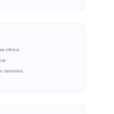
la ciência
cia
or demônios