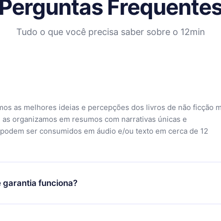
Perguntas Frequente
... Como cientista
ia, Dr. Sagan fez
Tudo o que você precisa saber sobre o 12min
de atmosferas
 história da Terra, e
netários mais produtivos
sociados atuais e
tário da Medalha bem-
demia Nacional de
mos as melhores ideias e percepções dos livros de não ficção 
te da Divisão de
 as organizamos em resumos com narrativas únicas e
tronômica Americana,
 podem ser consumidos em áudio e/ou texto em cerca de 12
União Geofísica
 Astronomia da
a Ciência. Por doze
revista líder profissional
 garantia funciona?
e foi co-fundador e
uma organização de
o aplicativo e começar a aproveitar nossa biblioteca. Se por a
o de espaço-interesse
sfeito com nossa plataforma, basta entrar em contato com nossa