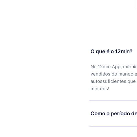
desenvolvimento da ciência planetária 
treinado em ambos astronomia e biolog
contribuições seminais para o estudo 
planetárias, de superfície planetárias, a
exobiologia. Muitos dos cientistas pla
trabalhando hoje são seus alunos e as
O que é o 12min?
antigos "). Ele também foi um destina
estar público, o maior prêmio da Aca
No 12min App, extraí
Sciences.Dr. Sagan foi eleito Presiden
vendidos do mundo e
Ciências Planetárias da Sociedade As
autossuficientes que
Presidente da Secção Planetologia da 
minutos!
Americana, e Presidente da Secção de
Associação Americana para o Avanço d
anos ele era o editor-chefe de Ícaro, a 
Como o período de
dedicada à investigação planetária. El
presidente da Sociedade Planetária, 
Você pode baixar noss
100.000 membros, que é o maior grup
motivo não ficar sati