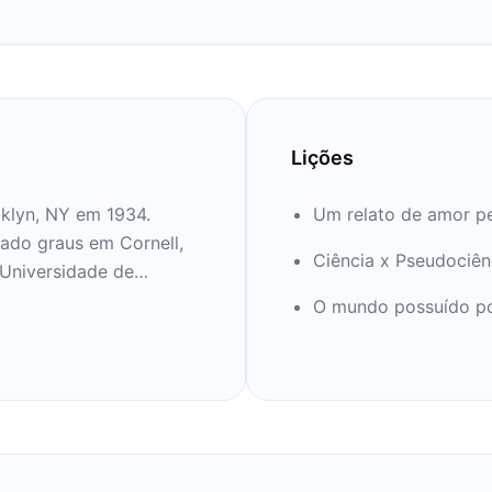
Lições
oklyn, NY em 1934.
Um relato de amor pe
ado graus em Cornell,
Ciência x Pseudociên
Universidade de
r de astronomia e
O mundo possuído p
rio de Estudos
l, e co-fundador da
gador da ciência, Sagan
ue foi Emmy e Peabody
hões de pessoas em 60
aiu em 1980, e estava