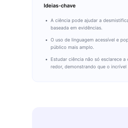
na lista de bestsellers do New York T
Ideias-chave
Sagan foi autor, co-autor ou editor de 
Dragons of Eden (1977), que ganhou um
A ciência pode ajudar a desmistifi
Azul (1995) e O Mundo Assombrado pe
baseada em evidências.
ciência como uma vela no escuro (1996)
bater na religião. Com sua esposa, Ann
O uso de linguagem acessível e popu
produtor do quadro populares movimen
público mais amplo.
contou com uma feminista, protagonist
Estudar ciência não só esclarece
Jodie Foster (1997). O filme saiu após
redor, demonstrando que o incrível
depois de uma luta de 2 anos com um
óssea. Sagan desempenhou um papel d
expedições Mariner, Viking, Voyager e
outros planetas. Ann Druyan, no epílogo
Bilhões e Bilhões de Sagan: Reflexões
Brink do Milênio (publicado postumam
relato comovente dos últimos dias de C
que as fantasias dos fundamentalistas