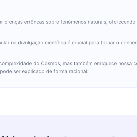
imes por 7 semanas.
20 livros, incluindo The
 Pulitzer, Pálido Ponto
car crenças errôneas sobre fenômenos naturais, oferecend
los Demônios: a
 , o mais difícil de
 Druyan, ele foi co-
lar na divulgação científica é crucial para tornar o conhe
to, "Contato", que
a ateu interpretado por
 a complexidade do Cosmos, mas também enriquece nossa
 a morte de Sagan,
 pode ser explicado de forma racional.
a doença da medula
e liderança em
 Galileo da NASA para
 ao último livro,
 sobre a Vida e Morte na
ente em 1997), dá um
arl: "Ao contrário do
 , não houve conversão