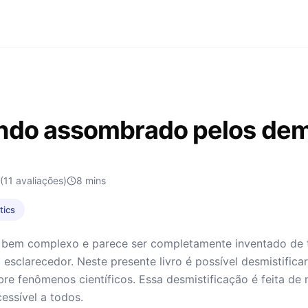
ndo assombrado pelos de
(11 avaliações)
8
mins
tics
em complexo e parece ser completamente inventado de tão 
o esclarecedor. Neste presente livro é possível desmistific
bre fenômenos científicos. Essa desmistificação é feita d
cessível a todos.