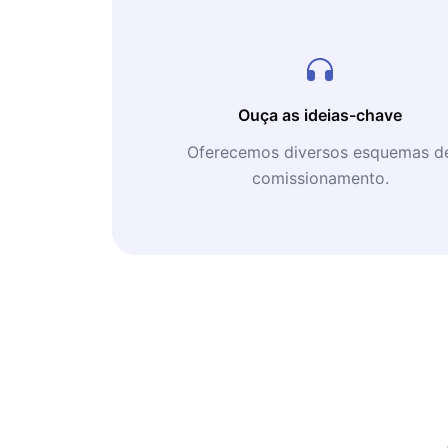
no leito de morte, nenhum último ref
uma visão reconfortante de um céu ou
Para Carl, o que mais importava era o
apenas o que iria nos fazer sentir mel
momento em que alguém iria ser perdo
Ouça as ideias-chave
realidade da nossa situação, Carl foi 
Oferecemos diversos esquemas d
olhou profundamente nos olhos um do
comissionamento.
convicção compartilhada de que a nos
juntos estava acabando para sempre. "
Sagan recebeu o medalhas da NASA par
excepcional e (duas vezes) para Distin
bem como o Prêmio NASA Apollo. Ast
nomeado após ele. Ele também foi pr
John F. Kennedy Astronáutica da Amer
Astronáutica, o Prêmio Explorers Club 
Medalha Konstantin Tsiolkovsky da F
soviéticos, eo Prêmio Masursky da Am
Society, ( "por suas contribuições extr