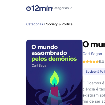
Categorias
Categorias
Society & Politics
O mu
Carl Sagan
5.0
Society & Poli
O Cosmos é b
ciência é tã
existiram so
fim de ser a