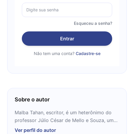
Esqueceu a senha?
Entrar
Não tem uma conta?
Cadastre-se
Sobre o autor
Malba Tahan, escritor, é um heterônimo do
professor Júlio César de Mello e Souza, um
exímio contador de histórias e entusiasta da
Ver perfil do autor