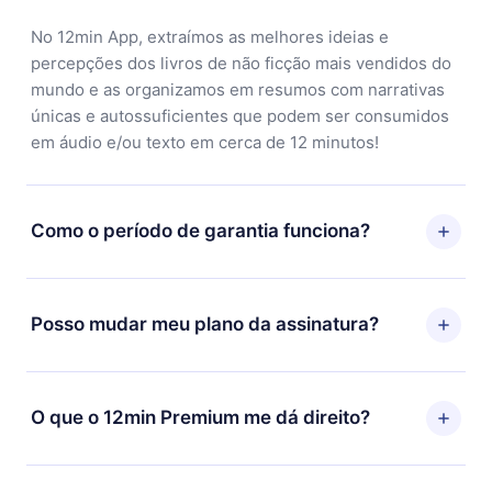
No 12min App, extraímos as melhores ideias e
percepções dos livros de não ficção mais vendidos do
mundo e as organizamos em resumos com narrativas
únicas e autossuficientes que podem ser consumidos
em áudio e/ou texto em cerca de 12 minutos!
Como o período de garantia funciona?
Você pode baixar nosso aplicativo e começar a
aproveitar nossa biblioteca. Se por algum motivo não
Posso mudar meu plano da assinatura?
ficar satisfeito com nossa plataforma, basta entrar em
contato com nossa equipe de suporte
Sim, mas a mudança só se aplicará a partir do próximo
(contato@12min.com) em até 7 dias após a compra e
período de cobrança. Por exemplo, se você decidiu
O que o 12min Premium me dá direito?
solicitar o reembolso do valor. Você receberá tudo que
mudar sua assinatura mensal para anual, após
pagou, sem perguntas ou burocracia.
confirmar a mudança para o plano anual, o novo plano
O 12min Premium é um plano que te garante acesso a
só será aplicado e cobrado após o aniversário de