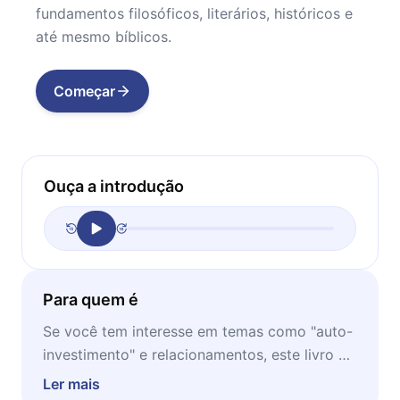
fundamentos filosóficos, literários, históricos e
até mesmo bíblicos.
Começar
Ouça a introdução
Para quem é
Se você tem interesse em temas como "auto-
investimento" e relacionamentos, este livro é
bem indicado para você. A qualquer hora, em
Ler mais