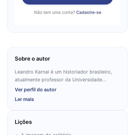
Não tem uma conta?
Cadastre-se
Sobre o autor
Leandro Karnal é um historiador brasileiro,
atualmente professor da Universidade
Estadual de Campinas na área de História da
Ver perfil do autor
América. Foi também curador de diversas
Ler mais
exposições, como A Escrita da Memória, em
São Paulo, tendo colaborado ainda na
elaboração curatorial de museus, como o
Lições
Museu da Língua Portuguesa em São
Paulo.Graduado em História pela
A imagem do solitário