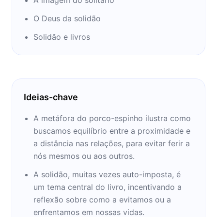
Universidade do Vale do Rio dos Sinos e
O Deus da solidão
doutor pela Universidade de São Paulo,
Karnal tem publicações sobre o ensino de
Solidão e livros
História, bem como sobre História da
América e História das Religiões.
Ideias-chave
A metáfora do porco-espinho ilustra como
buscamos equilíbrio entre a proximidade e
a distância nas relações, para evitar ferir a
nós mesmos ou aos outros.
A solidão, muitas vezes auto-imposta, é
um tema central do livro, incentivando a
reflexão sobre como a evitamos ou a
enfrentamos em nossas vidas.