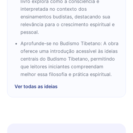
livro explora como a consciência é
expressão.
interpretada no contexto dos
ensinamentos budistas, destacando sua
Em 17 de outubro de 2007, o Dalai Lama foi
relevância para o crescimento espiritual e
causa de grandes protestos diplomáticos por
pessoal.
parte do governo chinês contra os Estados
Aprofunde-se no Budismo Tibetano: A obra
Unidos, ao ser agraciado com a Medalha de
oferece uma introdução acessível às ideias
Ouro do Congresso, a maior honraria civil
centrais do Budismo Tibetano, permitindo
outorgada pelo país, e que lhe foi entregue
que leitores iniciantes compreendam
em cerimónia pelo presidente George W.
melhor essa filosofia e prática espiritual.
Bush.
Ver todas as ideias