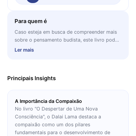
Para quem é
Caso esteja em busca de compreender mais
sobre o pensamento budista, este livro pode
ser uma boa porta de entrada. Ideal para ser
Ler mais
lido em momentos de estudo e concentração.
Principais Insights
A Importância da Compaixão
No livro "O Despertar de Uma Nova
Consciência", o Dalai Lama destaca a
compaixão como um dos pilares
fundamentais para o desenvolvimento de