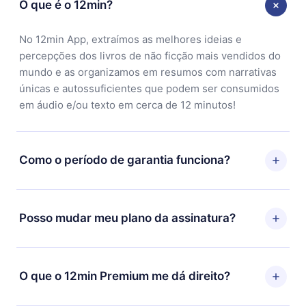
O que é o 12min?
No 12min App, extraímos as melhores ideias e
percepções dos livros de não ficção mais vendidos do
mundo e as organizamos em resumos com narrativas
únicas e autossuficientes que podem ser consumidos
em áudio e/ou texto em cerca de 12 minutos!
Como o período de garantia funciona?
Você pode baixar nosso aplicativo e começar a
aproveitar nossa biblioteca. Se por algum motivo não
Posso mudar meu plano da assinatura?
ficar satisfeito com nossa plataforma, basta entrar em
contato com nossa equipe de suporte
Sim, mas a mudança só se aplicará a partir do próximo
(contato@12min.com) em até 7 dias após a compra e
período de cobrança. Por exemplo, se você decidiu
O que o 12min Premium me dá direito?
solicitar o reembolso do valor. Você receberá tudo que
mudar sua assinatura mensal para anual, após
pagou, sem perguntas ou burocracia.
confirmar a mudança para o plano anual, o novo plano