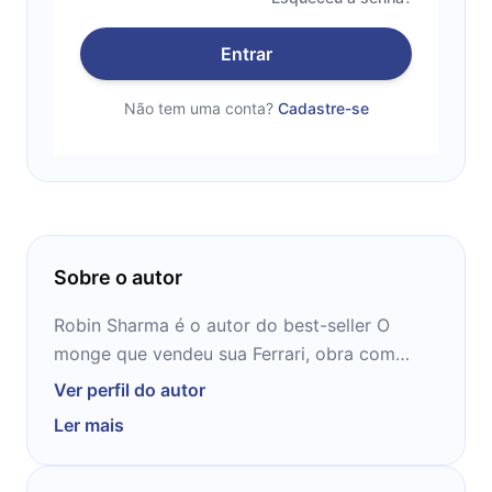
Entrar
Não tem uma conta?
Cadastre-se
Sobre o autor
Robin Sharma é o autor do best-seller O
monge que vendeu sua Ferrari, obra com
mais de 15 milhões de exemplares vendidos.
Ver perfil do autor
Especialista em liderança e gerenciamento de
Ler mais
alto desempenho, esmiuçou o conceito do
clube das 5 da manhã, um método