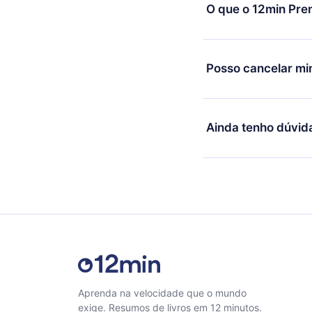
exemplo, se você dec
O que o 12min Pre
mudança para o plano
de cobrança daquele
O 12min Premium é um
títulos disponíveis e
Posso cancelar mi
ouvir a qualquer mome
Computador. Você tam
Sim, caso decida por
desafiar com um quiz 
qualquer momento e o
Ainda tenho dúvid
microbook.
Sinta-se livre para e
Aprenda na velocidade que o mundo
exige. Resumos de livros em 12 minutos.