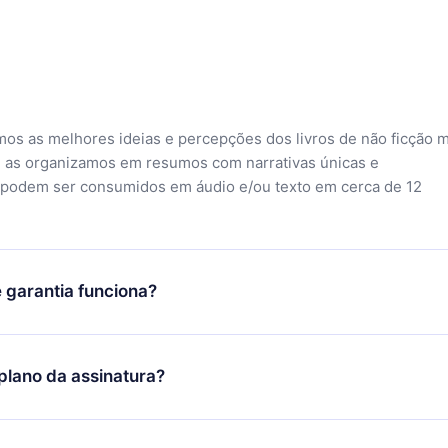
mos as melhores ideias e percepções dos livros de não ficção 
 as organizamos em resumos com narrativas únicas e
 podem ser consumidos em áudio e/ou texto em cerca de 12
 garantia funciona?
o aplicativo e começar a aproveitar nossa biblioteca. Se por a
sfeito com nossa plataforma, basta entrar em contato com nossa
lano da assinatura?
ontato@12min.com
) em até 7 dias após a compra e solicitar o
Você receberá tudo que pagou, sem perguntas ou burocracia.
ó se aplicará a partir do próximo período de cobrança. Por