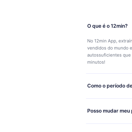
O que é o 12min?
No 12min App, extraí
vendidos do mundo e
autossuficientes que
minutos!
Como o período de
Você pode baixar noss
motivo não ficar sati
Posso mudar meu p
equipe de suporte (
c
reembolso do valor. 
Sim, mas a mudança s