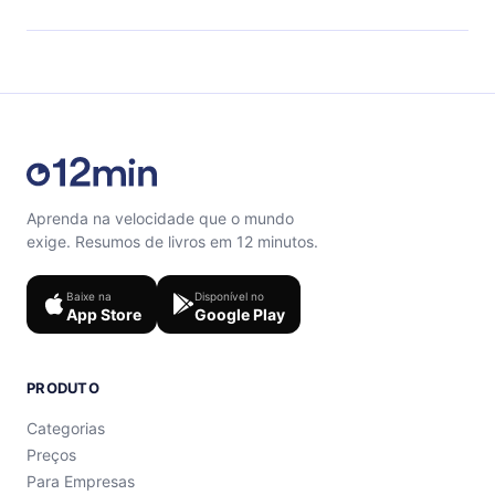
final de cada microbook.
Sinta-se livre para entrar em contato por
support@12min.com.
Aprenda na velocidade que o mundo
exige. Resumos de livros em 12 minutos.
Baixe na
Disponível no
App Store
Google Play
PRODUTO
Categorias
Preços
Para Empresas