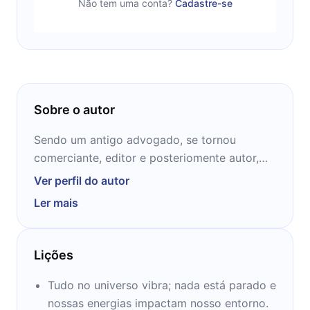
Não tem uma conta?
Cadastre-se
Sobre o autor
Sendo um antigo advogado, se tornou
comerciante, editor e posteriomente autor,
Willian Walker Atkinson é um ocultista
Ver perfil do autor
pioneiro americano, e escreveu cerca de 100
Ler mais
livros acerca desse universo em seus 30 anos
enquanto autor.
Lições
Tudo no universo vibra; nada está parado e
nossas energias impactam nosso entorno.