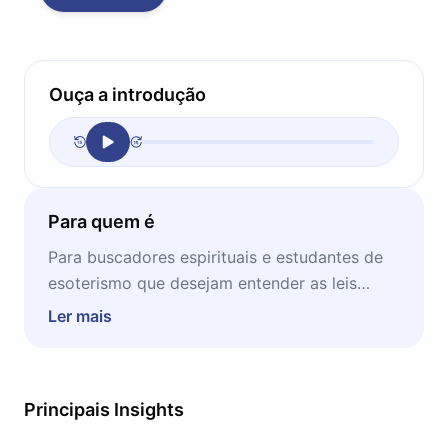
Ouça a introdução
Para quem é
Para buscadores espirituais e estudantes de
esoterismo que desejam entender as leis
invisíveis que governam o universo e a
Ler mais
existência humana.
Principais Insights