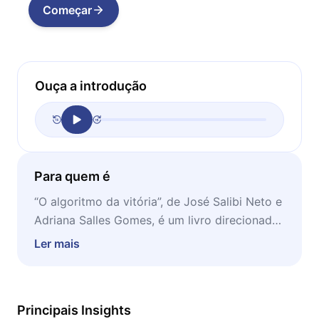
Começar
Ouça a introdução
Para quem é
“O algoritmo da vitória”, de José Salibi Neto e
Adriana Salles Gomes, é um livro direcionado
para todos aqueles que desejam elevar suas
Ler mais
chances de vencer na carreira, em seu time e
na vida.
Principais Insights