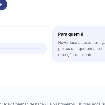
Para quem é
Never lose a customer ag
portes que querem aprend
retenção de clientes.
', Joey Coleman destaca que os primeiros 100 dias após um