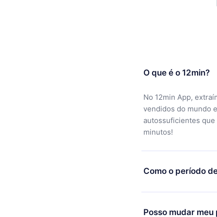
O que é o 12min?
No 12min App, extraí
vendidos do mundo e
autossuficientes que
minutos!
Como o período de
Você pode baixar noss
motivo não ficar sati
Posso mudar meu p