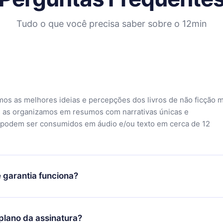
Tudo o que você precisa saber sobre o 12min
mos as melhores ideias e percepções dos livros de não ficção 
 as organizamos em resumos com narrativas únicas e
 podem ser consumidos em áudio e/ou texto em cerca de 12
 garantia funciona?
o aplicativo e começar a aproveitar nossa biblioteca. Se por a
sfeito com nossa plataforma, basta entrar em contato com nossa
lano da assinatura?