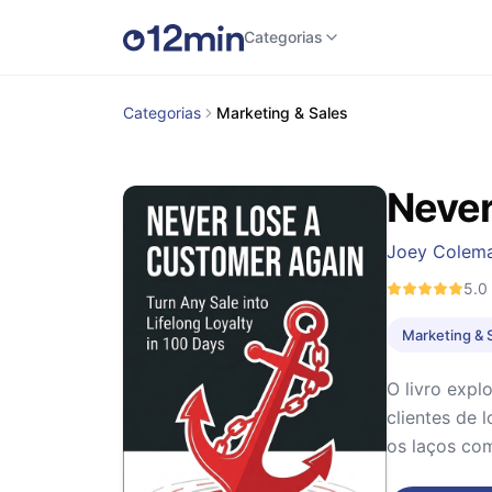
Categorias
Categorias
Marketing & Sales
Never
Joey Colem
5.0
Marketing & 
O livro exp
clientes de 
os laços com