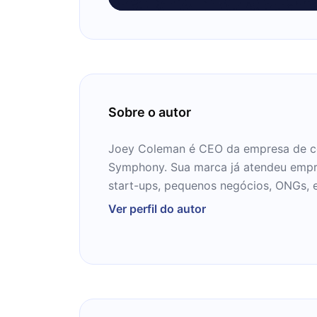
Sobre o autor
Joey Coleman é CEO da empresa de co
Symphony. Sua marca já atendeu empre
start-ups, pequenos negócios, ONGs, 
marcas listadas na Fortune 500.
Ver perfil do autor