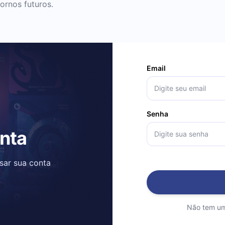
ornos futuros.
Email
Senha
onta
ssar sua conta
Não tem um