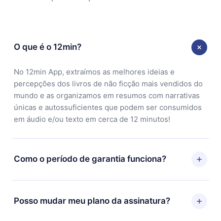
O que é o 12min?
No 12min App, extraímos as melhores ideias e
percepções dos livros de não ficção mais vendidos do
mundo e as organizamos em resumos com narrativas
únicas e autossuficientes que podem ser consumidos
em áudio e/ou texto em cerca de 12 minutos!
Como o período de garantia funciona?
Você pode baixar nosso aplicativo e começar a
aproveitar nossa biblioteca. Se por algum motivo não
Posso mudar meu plano da assinatura?
ficar satisfeito com nossa plataforma, basta entrar em
contato com nossa equipe de suporte