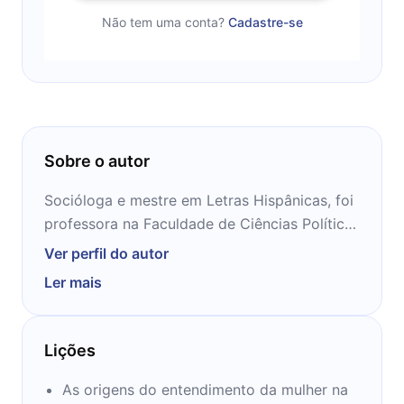
Não tem uma conta?
Cadastre-se
Sobre o autor
Socióloga e mestre em Letras Hispânicas, foi
professora na Faculdade de Ciências Políticas
e Sociais da Universidade Nacional Autônoma
Ver perfil do autor
do México (UNAM), onde também atuou
Ler mais
como pesquisadora no Centro de Estudos
Literários do Instituto de Investigações
Filológicas. Durante 21 anos, escreveu
Lições
diariamente sobre cultura e política para o
jornal Excélsior, um dos mais antigos do
As origens do entendimento da mulher na