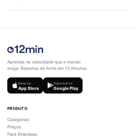
quiz de perguntas para te ajudar a fixar o conteúdo no
final de cada microbook.
Sinta-se livre para entrar em contato por
support@12min.com.
Aprenda na velocidade que o mundo
exige. Resumos de livros em 12 minutos.
Baixe na
Disponível no
App Store
Google Play
PRODUTO
Categorias
Preços
Para Empresas