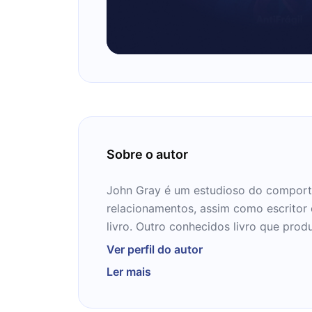
Sobre o autor
John Gray é um estudioso do compor
relacionamentos, assim como escritor 
livro. Outro conhecidos livro que pro
Marte e Mulheres são de Vênus" - este
Ver perfil do autor
do "Muito Além de Marte e Vênus". Cas
Ler mais
de pessoa que se interessa por livros 
recomendamos fortemente que tome o