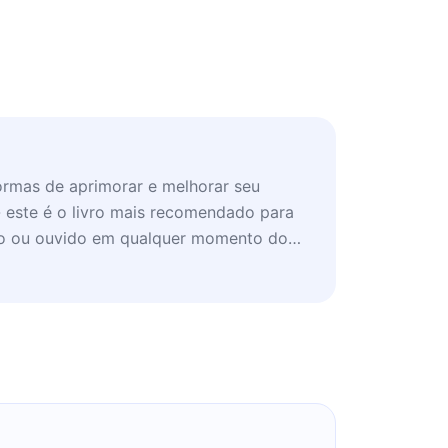
ormas de aprimorar e melhorar seu
 este é o livro mais recomendado para
lido ou ouvido em qualquer momento do
oncentrar no que é dito.