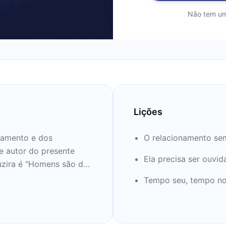
Não tem um
Lições
tamento e dos
O relacionamento se
e autor do presente
Ela precisa ser ouvid
duzira é "Homens são de
 que é o predecessor
Tempo seu, tempo n
o se encaixe no perfil
como este,
s próximos 12 minutos