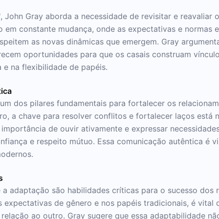
, John Gray aborda a necessidade de revisitar e reavaliar 
em constante mudança, onde as expectativas e normas est
peitem as novas dinâmicas que emergem. Gray argumenta
cem oportunidades para que os casais construam vínculos 
na flexibilidade de papéis.
ica
m dos pilares fundamentais para fortalecer os relacionam
ro, a chave para resolver conflitos e fortalecer laços es
 a importância de ouvir ativamente e expressar necessidade
iança e respeito mútuo. Essa comunicação autêntica é vi
modernos.
s
e a adaptação são habilidades críticas para o sucesso dos 
xpectativas de gênero e nos papéis tradicionais, é vital 
 relação ao outro. Gray sugere que essa adaptabilidade não