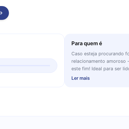
Para quem é
Caso esteja procurando f
relacionamento amoroso -
este fim! Ideal para ser 
dia, desde que possa se c
Ler mais