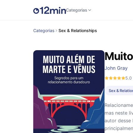
Categorias
Categorias
Sex & Relationships
Muito
John Gray
5.0
Sex & Relati
Relacioname
mas neste li
autor desse 
principalmen