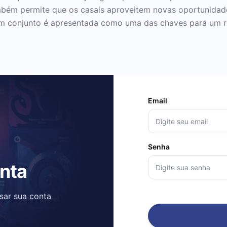
mbém permite que os casais aproveitem novas oportunidade
 em conjunto é apresentada como uma das chaves para um 
Email
Senha
onta
ssar sua conta