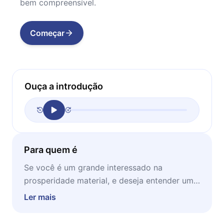
bem compreensível.
Começar
Ouça a introdução
Para quem é
Se você é um grande interessado na
prosperidade material, e deseja entender um
pouco mais sobre como "chegar lá", esse livro
Ler mais
lhe dá os meios. Invista o tempo de leitura
enquanto em sua casa, a fim de poder tomar