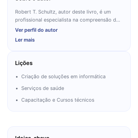
Robert T. Schultz, autor deste livro, é um
profissional especialista na compreensão do
mundo dos investidores e dos milionários. Em
Ver perfil do autor
seu livro ele ensina em detalhes como lidar
Ler mais
com o dinheiro, como entender mais da renda
passiva e da renda ativa, como lidar com
crises e assim por diante. Aprenda o que ele
Lições
tem a ensinar nos próximos 12 minutos!
Criação de soluções em informática
Serviços de saúde
Capacitação e Cursos técnicos