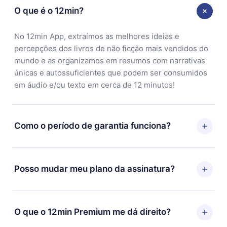
O que é o 12min?
No 12min App, extraímos as melhores ideias e
percepções dos livros de não ficção mais vendidos do
mundo e as organizamos em resumos com narrativas
únicas e autossuficientes que podem ser consumidos
em áudio e/ou texto em cerca de 12 minutos!
Como o período de garantia funciona?
Você pode baixar nosso aplicativo e começar a
aproveitar nossa biblioteca. Se por algum motivo não
Posso mudar meu plano da assinatura?
ficar satisfeito com nossa plataforma, basta entrar em
contato com nossa equipe de suporte
Sim, mas a mudança só se aplicará a partir do próximo
(contato@12min.com) em até 7 dias após a compra e
período de cobrança. Por exemplo, se você decidiu
O que o 12min Premium me dá direito?
solicitar o reembolso do valor. Você receberá tudo que
mudar sua assinatura mensal para anual, após
pagou, sem perguntas ou burocracia.