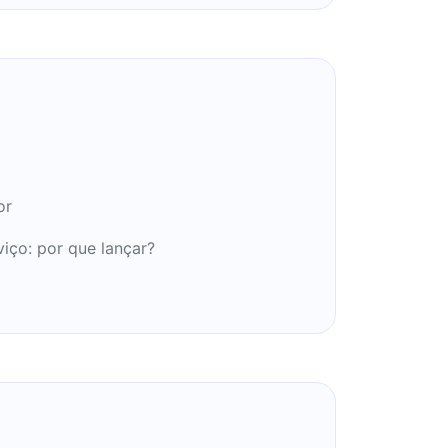
g
or
iço: por que lançar?