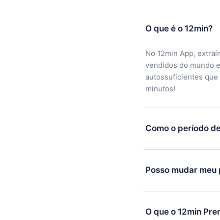
O que é o 12min?
No 12min App, extraí
vendidos do mundo e
autossuficientes que
minutos!
Como o período de
Você pode baixar noss
motivo não ficar sati
Posso mudar meu p
equipe de suporte (c
reembolso do valor. 
Sim, mas a mudança s
exemplo, se você dec
O que o 12min Pre
mudança para o plano