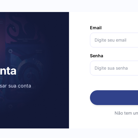
Email
Senha
onta
ssar sua conta
Não tem um