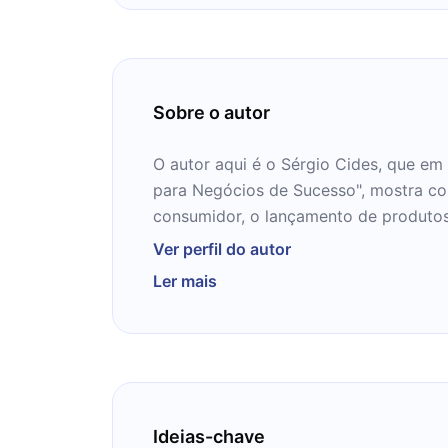
Sobre o autor
O autor aqui é o Sérgio Cides, que em
para Negócios de Sucesso", mostra co
consumidor, o lançamento de produtos
são mais que essenciais. Com mais de
Ver perfil do autor
no mercado, Sérgio Cides é um consult
Ler mais
convida você para nos próximos 12 mi
mundo do marketing para negócios. V
Ideias-chave