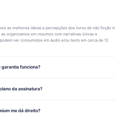
mos as melhores ideias e percepções dos livros de não ficção 
 as organizamos em resumos com narrativas únicas e
 podem ser consumidos em áudio e/ou texto em cerca de 12
 garantia funciona?
o aplicativo e começar a aproveitar nossa biblioteca. Se por a
sfeito com nossa plataforma, basta entrar em contato com nossa
lano da assinatura?
ontato@12min.com) em até 7 dias após a compra e solicitar o
Você receberá tudo que pagou, sem perguntas ou burocracia.
ó se aplicará a partir do próximo período de cobrança. Por
idiu mudar sua assinatura mensal para anual, após confirmar a
mium me dá direito?
 anual, o novo plano só será aplicado e cobrado após o anivers