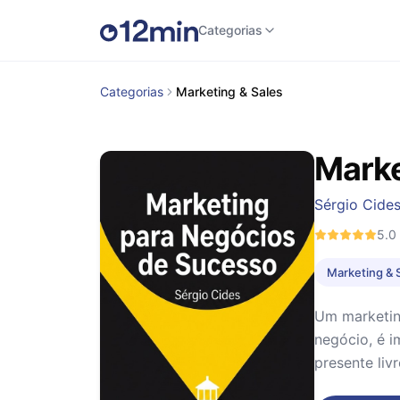
Categorias
Categorias
Marketing & Sales
Marke
Sérgio Cide
5.0
Marketing & 
Um marketin
negócio, é i
presente liv