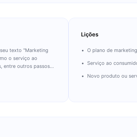
Lições
 seu texto "Marketing
O plano de marketin
mo o serviço ao
Serviço ao consumid
, entre outros passos
 20 anos de experiência
Novo produto ou serv
or de marketing, e
nutos, embarcar no
amos nessa?