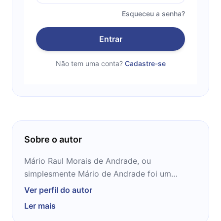
Esqueceu a senha?
Entrar
Não tem uma conta?
Cadastre-se
Sobre o autor
Mário Raul Morais de Andrade, ou
simplesmente Mário de Andrade foi um
poeta, crítico literário, musicólogo, folclorista,
Ver perfil do autor
ensaísta e fotógrafo brasileiro. Um dos
Ler mais
pioneiros da poesia moderna brasileira, tendo