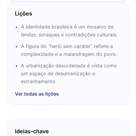
escrito livros como Pauliéia Desvairada, e o
presente clássico - Macunaíma. Conheça
Lições
mais da obra deste mestre nos próximos 12
minutos.
A identidade brasileira é um mosaico de
lendas, sotaques e contradições culturais.
A figura do "herói sem caráter" reflete a
complexidade e a malandragem do povo.
A urbanização desordenada é vista como
um espaço de desumanização e
estranhamento.
Ver todas as lições
Ideias-chave