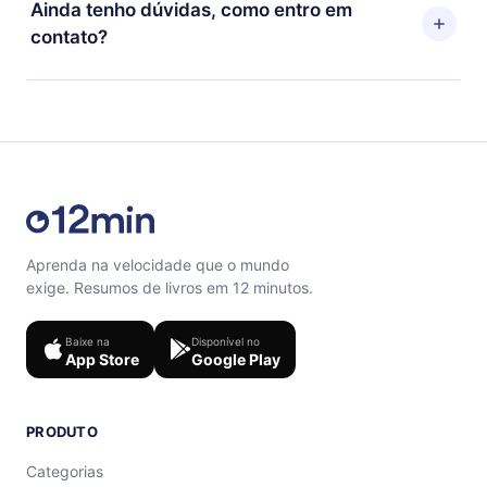
12min, você pode cancelar a qualquer momento e o
Ainda tenho dúvidas, como entro em
títulos favoritos offline e também se desafiar com um
próximo ciclo de cobrança não ocorrerá.
contato?
quiz de perguntas para te ajudar a fixar o conteúdo no
final de cada microbook.
Sinta-se livre para entrar em contato por
support@12min.com.
Aprenda na velocidade que o mundo
exige. Resumos de livros em 12 minutos.
Baixe na
Disponível no
App Store
Google Play
PRODUTO
Categorias