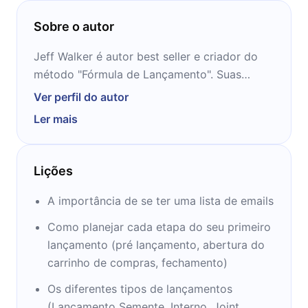
Sobre o autor
Jeff Walker é autor best seller e criador do
método "Fórmula de Lançamento". Suas
estratégias trasnformaram o marketing digital
Ver perfil do autor
contemporâneo e a maneira como as coisas
Ler mais
são vendidas na internet. Atualmente ele é um
dos principais coachs de marketing e
empreendedorismo do mundo. Quando Jeff
Lições
começou seu primeiro negócio on-line, ele
era pai que ficava em casa cuidando de duas
A importância de se ter uma lista de emails
crianças pequenas. Seu livro foi lançado do
Como planejar cada etapa do seu primeiro
quarto do bebê - e começou com um boletim
lançamento (pré lançamento, abertura do
de e-mail gratuito enviado a 19 pessoas.
carrinho de compras, fechamento)
Depois desse começo humilde, Jeff
rapidamente desenvolveu um processo
Os diferentes tipos de lançamentos
subterrâneo para o lançamento de novos
(Lançamento Semente, Interno, Joint