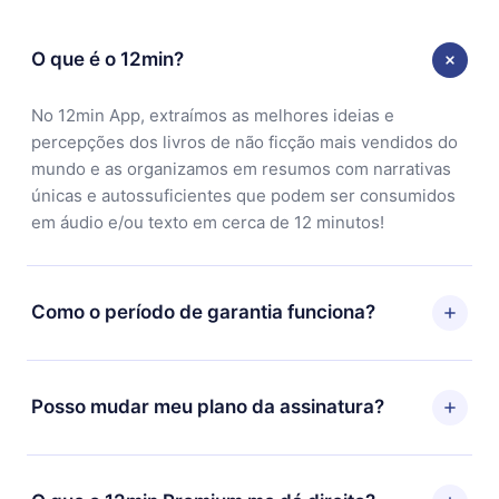
O que é o 12min?
No 12min App, extraímos as melhores ideias e
percepções dos livros de não ficção mais vendidos do
mundo e as organizamos em resumos com narrativas
únicas e autossuficientes que podem ser consumidos
em áudio e/ou texto em cerca de 12 minutos!
Como o período de garantia funciona?
Você pode baixar nosso aplicativo e começar a
aproveitar nossa biblioteca. Se por algum motivo não
Posso mudar meu plano da assinatura?
ficar satisfeito com nossa plataforma, basta entrar em
contato com nossa equipe de suporte
Sim, mas a mudança só se aplicará a partir do próximo
(
contato@12min.com
) em até 7 dias após a compra e
período de cobrança. Por exemplo, se você decidiu