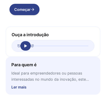
Começar
Ouça a introdução
Para quem é
Ideal para empreendedores ou pessoas
interessadas no mundo da inovação, este
microbook é recomendado para ser lido em
Ler mais
momentos de concentração e estudo.