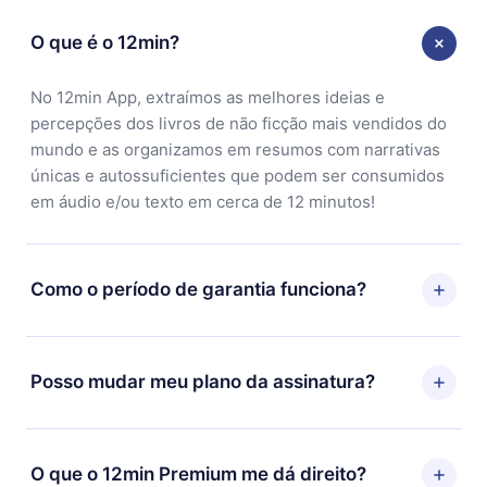
O que é o 12min?
No 12min App, extraímos as melhores ideias e
percepções dos livros de não ficção mais vendidos do
mundo e as organizamos em resumos com narrativas
únicas e autossuficientes que podem ser consumidos
em áudio e/ou texto em cerca de 12 minutos!
Como o período de garantia funciona?
Você pode baixar nosso aplicativo e começar a
aproveitar nossa biblioteca. Se por algum motivo não
Posso mudar meu plano da assinatura?
ficar satisfeito com nossa plataforma, basta entrar em
contato com nossa equipe de suporte
Sim, mas a mudança só se aplicará a partir do próximo
(
contato@12min.com
) em até 7 dias após a compra e
período de cobrança. Por exemplo, se você decidiu
O que o 12min Premium me dá direito?
solicitar o reembolso do valor. Você receberá tudo que