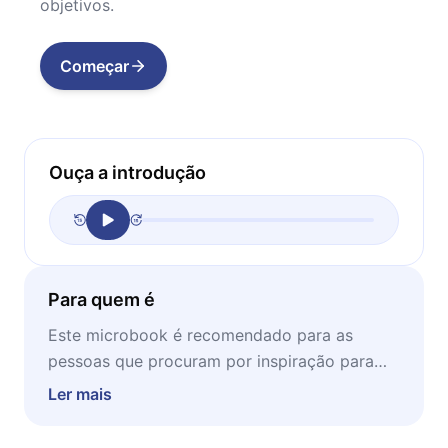
objetivos.
Começar
Ouça a introdução
Para quem é
Este microbook é recomendado para as
pessoas que procuram por inspiração para
propor mudanças em suas vidas. Ideal para
Ler mais
os sonhadores, empreendedores e pessoas
que estão no mercado de trabalho. O melhor