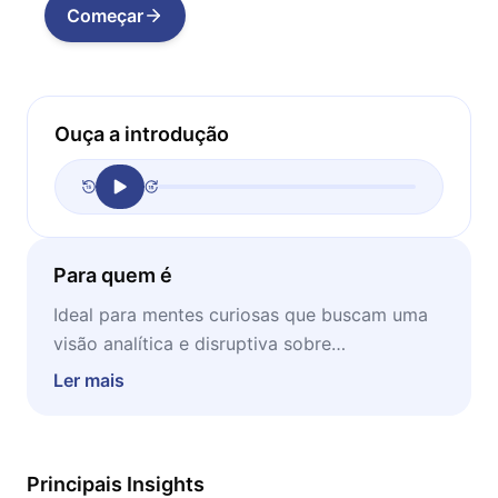
Começar
Ouça a introdução
Para quem é
Ideal para mentes curiosas que buscam uma
visão analítica e disruptiva sobre
comportamento humano, sociedade e os
Ler mais
motivos reais por trás dos fatos.
Principais Insights