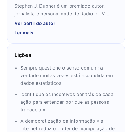
Stephen J. Dubner é um premiado autor,
jornalista e personalidade de Rádio e TV.
Dubner é mais conhecido por ser o co-autor
Ver perfil do autor
do livro Freakonomics, que contém as idéias
Ler mais
excêntricas do economista nada
convencional Steven Levitt.O primeiro
trabalho publicado de Dubner foi na revista
Lições
infantil americana Destaques Para Crianças.
Dubner recebeu uma bolsa de estudo da
Sempre questione o senso comum; a
Appalachian State University na Carolina do
verdade muitas vezes está escondida em
Norte e se formou em 1984. Em Appalachian
dados estatísticos.
ele formou uma banda, The Right Profile, que
Identifique os incentivos por trás de cada
foi assinada para a Arista Records. Em 1988,
ação para entender por que as pessoas
ele parou de tocar música para se concentrar
trapaceiam.
mais na escrita, recebendo um Master of Fine
Arts em Writing da Columbia University
A democratização da informação via
(1990), onde também ensinou no
internet reduz o poder de manipulação de