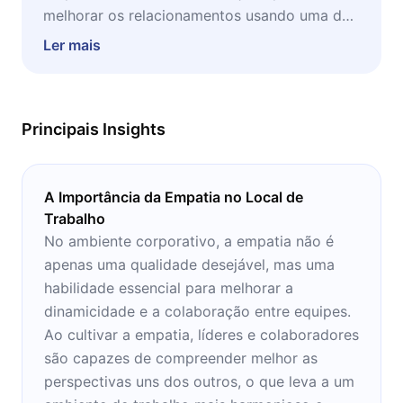
melhorar os relacionamentos usando uma das
habilidades mais valorizadas no mundo
Ler mais
contemporâneo. É uma obra feita sob medida
para aprender como se colocar no lugar do
próximo.
Principais Insights
A Importância da Empatia no Local de
Trabalho
No ambiente corporativo, a empatia não é
apenas uma qualidade desejável, mas uma
habilidade essencial para melhorar a
dinamicidade e a colaboração entre equipes.
Ao cultivar a empatia, líderes e colaboradores
são capazes de compreender melhor as
perspectivas uns dos outros, o que leva a um