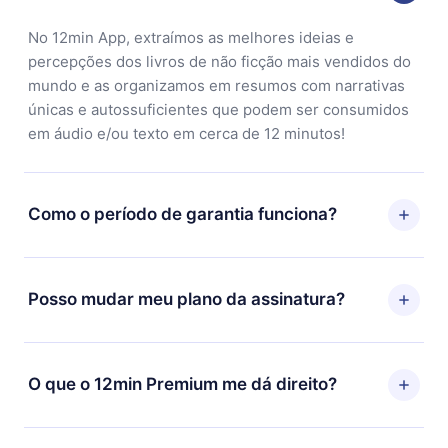
No 12min App, extraímos as melhores ideias e
percepções dos livros de não ficção mais vendidos do
mundo e as organizamos em resumos com narrativas
únicas e autossuficientes que podem ser consumidos
em áudio e/ou texto em cerca de 12 minutos!
Como o período de garantia funciona?
Você pode baixar nosso aplicativo e começar a
aproveitar nossa biblioteca. Se por algum motivo não
Posso mudar meu plano da assinatura?
ficar satisfeito com nossa plataforma, basta entrar em
contato com nossa equipe de suporte
Sim, mas a mudança só se aplicará a partir do próximo
(contato@12min.com) em até 7 dias após a compra e
período de cobrança. Por exemplo, se você decidiu
O que o 12min Premium me dá direito?
solicitar o reembolso do valor. Você receberá tudo que
mudar sua assinatura mensal para anual, após
pagou, sem perguntas ou burocracia.
confirmar a mudança para o plano anual, o novo plano
O 12min Premium é um plano que te garante acesso a
só será aplicado e cobrado após o aniversário de