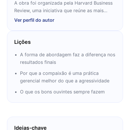
A obra foi organizada pela Harvard Business
Review, uma iniciativa que reúne as mais
inteligentes ideias sobre gestão, publicadas
Ver perfil do autor
por meio da revista principal e mais de 13
edições internacionais licenciadas.
Lições
A forma de abordagem faz a diferença nos
resultados finais
Por que a compaixão é uma prática
gerencial melhor do que a agressividade
O que os bons ouvintes sempre fazem
Ideias-chave