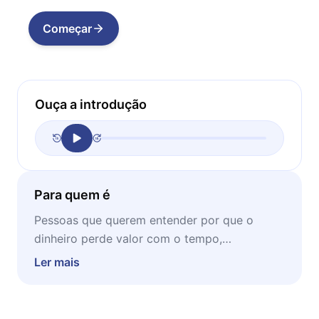
Começar
Ouça a introdução
Para quem é
Pessoas que querem entender por que o
dinheiro perde valor com o tempo,
investidores iniciantes em busca de
Ler mais
fundamentos sólidos, profissionais que
desejam proteger seu patrimônio e qualquer
leitor curioso sobre a mecânica oculta entre