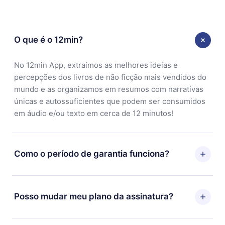
O que é o 12min?
No 12min App, extraímos as melhores ideias e
percepções dos livros de não ficção mais vendidos do
mundo e as organizamos em resumos com narrativas
únicas e autossuficientes que podem ser consumidos
em áudio e/ou texto em cerca de 12 minutos!
Como o período de garantia funciona?
Você pode baixar nosso aplicativo e começar a
aproveitar nossa biblioteca. Se por algum motivo não
Posso mudar meu plano da assinatura?
ficar satisfeito com nossa plataforma, basta entrar em
contato com nossa equipe de suporte
Sim, mas a mudança só se aplicará a partir do próximo