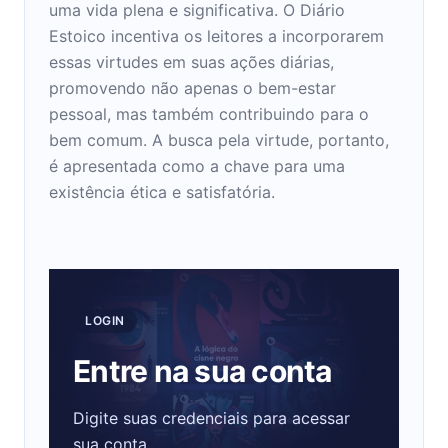
uma vida plena e significativa. O Diário
Estoico incentiva os leitores a incorporarem
essas virtudes em suas ações diárias,
promovendo não apenas o bem-estar
pessoal, mas também contribuindo para o
bem comum. A busca pela virtude, portanto,
é apresentada como a chave para uma
existência ética e satisfatória.
LOGIN
Entre na sua conta
Digite suas credenciais para acessar
sua conta