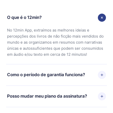
O que é o 12min?
No 12min App, extraímos as melhores ideias e
percepções dos livros de não ficção mais vendidos do
mundo e as organizamos em resumos com narrativas
únicas e autossuficientes que podem ser consumidos
em áudio e/ou texto em cerca de 12 minutos!
Como o período de garantia funciona?
Você pode baixar nosso aplicativo e começar a
aproveitar nossa biblioteca. Se por algum motivo não
Posso mudar meu plano da assinatura?
ficar satisfeito com nossa plataforma, basta entrar em
contato com nossa equipe de suporte
Sim, mas a mudança só se aplicará a partir do próximo
(contato@12min.com) em até 7 dias após a compra e