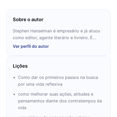
Sobre o autor
Stephen Hanselman é empresário e já atuou
como editor, agente literário e livreiro. É
fundador da agência literária
Ver perfil do autor
“LevelFiveMedia”. Também escreveu “A vida
dos estoicos”, em parceria com Ryan Holiday.
Lições
Como dar os primeiros passos na busca
por uma vida reflexiva
como melhorar suas ações, atitudes e
pensamentos diante dos contratempos da
vida