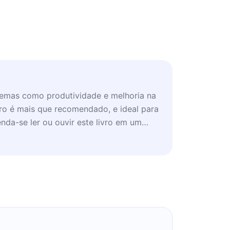
temas como produtividade e melhoria na
ivro é mais que recomendado, e ideal para
nda-se ler ou ouvir este livro em um
ncentrar, idealmente dentro de casa e