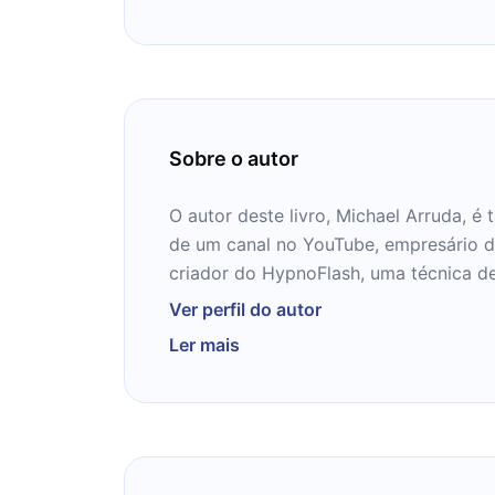
Sobre o autor
O autor deste livro, Michael Arruda, é
de um canal no YouTube, empresário d
criador do HypnoFlash, uma técnica de
emergencial, utilizada por hipnoterap
Ver perfil do autor
específicas. Palestrante e aclamado em
Ler mais
conteúdo, Michael tem muito a ensinar
próximos 12 minutos.