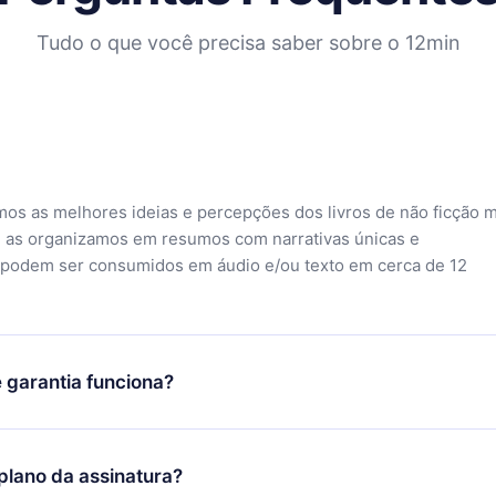
Tudo o que você precisa saber sobre o 12min
mos as melhores ideias e percepções dos livros de não ficção 
 as organizamos em resumos com narrativas únicas e
 podem ser consumidos em áudio e/ou texto em cerca de 12
 garantia funciona?
o aplicativo e começar a aproveitar nossa biblioteca. Se por a
sfeito com nossa plataforma, basta entrar em contato com nossa
lano da assinatura?
ontato@12min.com) em até 7 dias após a compra e solicitar o