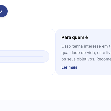
Para quem é
Caso tenha interesse em 
qualidade de vida, este l
os seus objetivos. Recome
ambiente onde possa se co
Ler mais
relaxando.