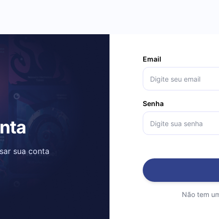
Email
Senha
onta
ssar sua conta
Não tem um