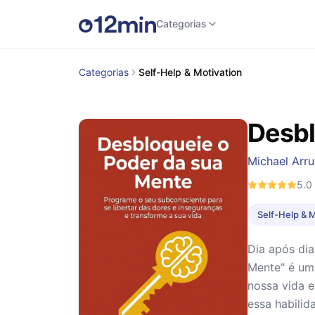
Categorias
Categorias
Self-Help & Motivation
Desbl
Michael Arr
5.0
Self-Help & 
Dia após dia
Mente" é um
nossa vida e
essa habilid