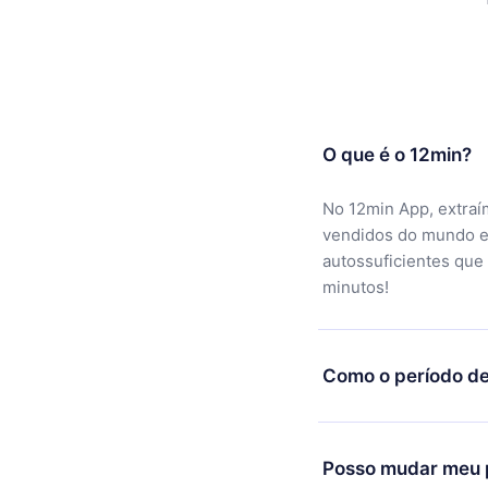
O que é o 12min?
No 12min App, extraí
vendidos do mundo e
autossuficientes que
minutos!
Como o período de
Você pode baixar noss
motivo não ficar sati
Posso mudar meu p
equipe de suporte (c