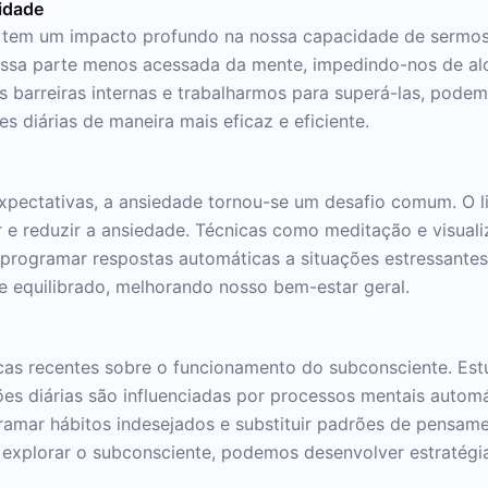
idade
 tem um impacto profundo na nossa capacidade de sermos 
 essa parte menos acessada da mente, impedindo-nos de al
 barreiras internas e trabalharmos para superá-las, podem
s diárias de maneira mais eficaz e eficiente.
pectativas, a ansiedade tornou-se um desafio comum. O liv
r e reduzir a ansiedade. Técnicas como meditação e visua
eprogramar respostas automáticas a situações estressante
e equilibrado, melhorando nosso bem-estar geral.
ficas recentes sobre o funcionamento do subconsciente. E
ções diárias são influenciadas por processos mentais auto
amar hábitos indesejados e substituir padrões de pensame
 explorar o subconsciente, podemos desenvolver estratégi