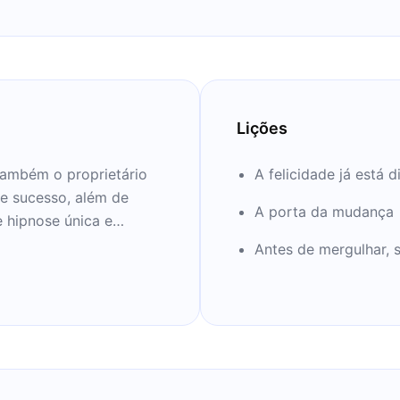
Lições
 também o proprietário
A felicidade já está d
e sucesso, além de
A porta da mudança
 hipnose única e
eutas em situações
Antes de mergulhar,
 todo o Brasil pelo seu
. Aprenda tudo nos