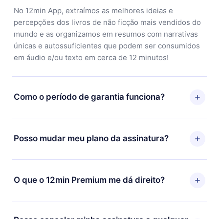
No 12min App, extraímos as melhores ideias e
percepções dos livros de não ficção mais vendidos do
mundo e as organizamos em resumos com narrativas
únicas e autossuficientes que podem ser consumidos
em áudio e/ou texto em cerca de 12 minutos!
Como o período de garantia funciona?
Você pode baixar nosso aplicativo e começar a
aproveitar nossa biblioteca. Se por algum motivo não
Posso mudar meu plano da assinatura?
ficar satisfeito com nossa plataforma, basta entrar em
contato com nossa equipe de suporte
Sim, mas a mudança só se aplicará a partir do próximo
(contato@12min.com) em até 7 dias após a compra e
período de cobrança. Por exemplo, se você decidiu
O que o 12min Premium me dá direito?
solicitar o reembolso do valor. Você receberá tudo que
mudar sua assinatura mensal para anual, após
pagou, sem perguntas ou burocracia.
confirmar a mudança para o plano anual, o novo plano
O 12min Premium é um plano que te garante acesso a
só será aplicado e cobrado após o aniversário de
toda nossa biblioteca de 2500+ títulos disponíveis em