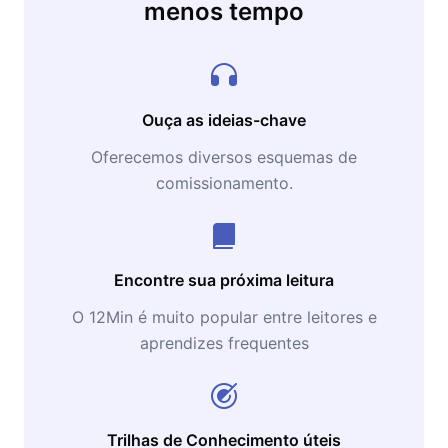
menos tempo
médio (Random House, 2010), como se tornar
um aluno em linha reta (Random House,
2006) e como vencer na faculdade ( Random
House, 2005).
Ouça as ideias-chave
Oferecemos diversos esquemas de
comissionamento.
Encontre sua próxima leitura
O 12Min é muito popular entre leitores e
aprendizes frequentes
Trilhas de Conhecimento úteis