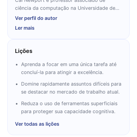
ciência da computação na Universidade de
Georgetown, especialista na teoria dos
Ver perfil do autor
algoritmos distribuídos. Ele já obteve seu
Ler mais
Ph.D. do MIT em 2009 e formou-se no
Colégio Dartmouth em 2004.
Lições
Além de estudar os fundamentos teóricos da
nossa era digital como professor, Newport
Aprenda a focar em uma única tarefa até
também escreve sobre o impacto dessas
concluí-la para atingir a excelência.
tecnologias no mundo do trabalho.
Domine rapidamente assuntos difíceis para
se destacar no mercado de trabalho atual.
Seu livro mais recente, Deep Work (Grand
Central, 2016), argumenta que o foco é o
Reduza o uso de ferramentas superficiais
novo I.Q. na economia do conhecimento, e
para proteger sua capacidade cognitiva.
que os indivíduos que cultivam sua
Ver todas as lições
capacidade de concentração sem distração
prosperarão. Na publicação, o Deep Work