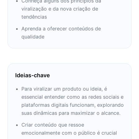
Conheça alguns dos princípios da
da Fortune 500 e revistas populares como o
viralização e da nova criação de
New York Times e a Harvard Business Review
tendências
geralmente cobrem seu trabalho.
Aprenda a oferecer conteúdos de
qualidade
Berger ganhou seu Ph.D. em marketing da
Stanford's Graduate School of Business e seu
B.A. da Universidade de Stanford em
Ideias-chave
julgamento humano e tomada de decisão.
Para viralizar um produto ou ideia, é
Berger é um palestrante popular em grandes
essencial entender como as redes sociais e
conferências e eventos e frequentemente dá
plataformas digitais funcionam, explorando
consultoria para empresas como Google,
suas dinâmicas para maximizar o alcance.
Vanguard, General Motors, Facebook,
Criar conteúdo que ressoe
Unilever, Estée Lauder, Microsoft,
emocionalmente com o público é crucial