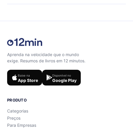
final de cada microbook.
Sinta-se livre para entrar em contato por
support@12min.com.
Aprenda na velocidade que o mundo
exige. Resumos de livros em 12 minutos.
Baixe na
Disponível no
App Store
Google Play
PRODUTO
Categorias
Preços
Para Empresas