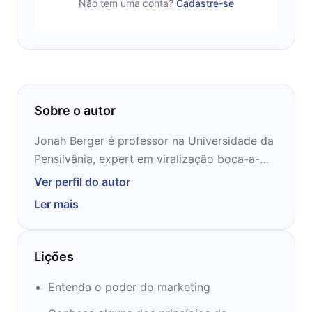
Não tem uma conta?
Cadastre-se
Sobre o autor
Jonah Berger é professor na Universidade da
Pensilvânia, expert em viralização boca-a-
boca, marketing viral, influência social e
Ver perfil do autor
tendências.
Ler mais
Dr. Berger passou mais de 15 anos estudando
como a influência social funciona e como ela
impulsiona produtos e ideias de captação de
Lições
clientes. Ele publicou dezenas de artigos em
revistas acadêmicas de primeira linha,
Entenda o poder do marketing
consultadas para uma variedade de empresas