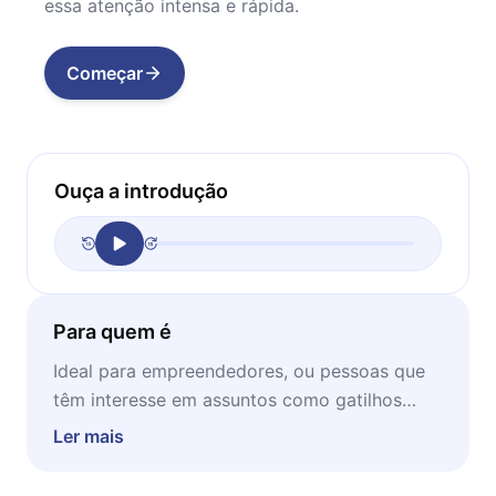
essa atenção intensa e rápida.
Começar
Ouça a introdução
Para quem é
Ideal para empreendedores, ou pessoas que
têm interesse em assuntos como gatilhos
mentais ou vendas, este microbook é uma
Ler mais
ótima leitura para momentos de concentração
e estudo.