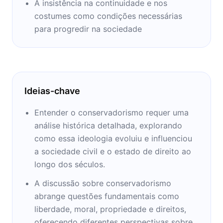
incluindo Art and Imagination (1974), The
A insistência na continuidade e nos
Meaning of Conservatism (1980), Sexual
costumes como condições necessárias
Desire (1986), The Aesthetics of Music (1997),
para progredir na sociedade
A Political Philosophy: Arguments for
Conservatism (2006), Beauty (2009), Our
Church (2012), How to be a Conservative
(2014), The Palgrave Macmillan Dictionary of
Ideias-chave
Political Thought e How to Think Seriously
About the Planet: The Case for an
Entender o conservadorismo requer uma
Environmental Conservatism (2012). Ele
análise histórica detalhada, explorando
também escreveu livros didácticos sobre
como essa ideologia evoluiu e influenciou
filosofia e cultura, dois romances, e compôs
a sociedade civil e o estado de direito ao
duas óperas.
longo dos séculos.
A discussão sobre conservadorismo
Ele abraçou o conservadorismo depois de
abrange questões fundamentais como
testemunhar os protestos estudantis de maio
liberdade, moral, propriedade e direitos,
de 1968 na França. Entre 1971 a 1992, ele foi
oferecendo diferentes perspectivas sobre
professor de estética no Birkbeck,