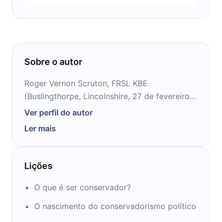
Sobre o autor
Roger Vernon Scruton, FRSL KBE
(Buslingthorpe, Lincolnshire, 27 de fevereiro
de 1944 – 12 de janeiro de 2020) foi um
Ver perfil do autor
filósofo e escritor inglês cuja especialidade
Ler mais
era a estética. Scruton tem sido apontado
como o intelectual britânico conservador
mais bem-sucedido desde Edmund Burke. Foi
Lições
nomeado como Cavaleiro Celibatário pela
Rainha Elizabeth II em junho de 2016.
O que é ser conservador?
O nascimento do conservadorismo político
Scruton escreveu mais de trinta livros,