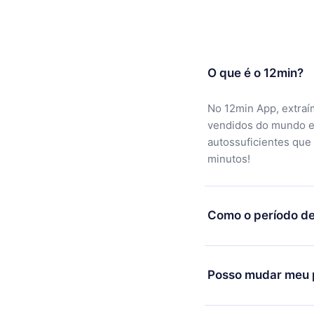
O que é o 12min?
No 12min App, extraí
vendidos do mundo e
autossuficientes que
minutos!
Como o período de
Você pode baixar noss
motivo não ficar sati
Posso mudar meu p
equipe de suporte (c
reembolso do valor. 
Sim, mas a mudança s