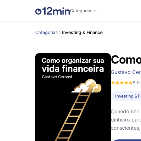
Categorias
Categorias
Investing & Finance
Como 
Gustavo Cer
5.0
Investing & 
Quando não 
dinheiro par
conscientes