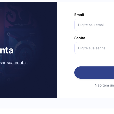
Email
Senha
onta
ssar sua conta
Não tem um