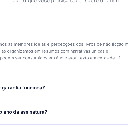
Tudo o que você precisa saber sobre o 12min
mos as melhores ideias e percepções dos livros de não ficção 
 as organizamos em resumos com narrativas únicas e
 podem ser consumidos em áudio e/ou texto em cerca de 12
 garantia funciona?
o aplicativo e começar a aproveitar nossa biblioteca. Se por a
sfeito com nossa plataforma, basta entrar em contato com nossa
lano da assinatura?
ontato@12min.com) em até 7 dias após a compra e solicitar o
Você receberá tudo que pagou, sem perguntas ou burocracia.
ó se aplicará a partir do próximo período de cobrança. Por