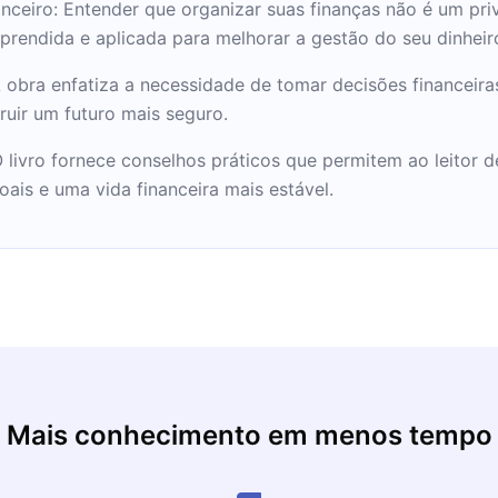
nceiro: Entender que organizar suas finanças não é um pri
amiliar e economia
aprendida e aplicada para melhorar a gestão do seu dinheir
alestras e consultorias
. Foi considerado pela
obra enfatiza a necessidade de tomar decisões financeira
ais influentes do ano.
truir um futuro mais seguro.
as e difundir a
 livro fornece conselhos práticos que permitem ao leitor d
ersos projetos
oais e uma vida financeira mais estável.
olvedor de conteúdo
a criadas por
como, por exemplo, BM&F
 na Expo Money desde a
Mais conhecimento em menos tempo