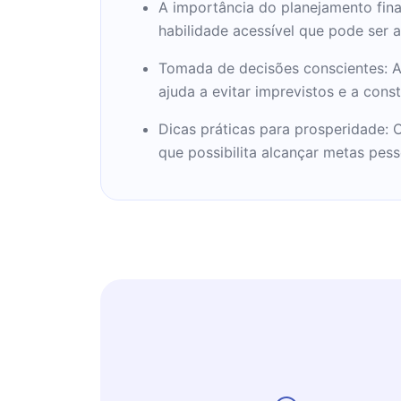
A importância do planejamento fina
finanças dos negócios, planejamento f
habilidade acessível que pode ser 
doméstica, desenvolve treinamentos, p
para diversos públicos por todo o país
Tomada de decisões conscientes: A 
Revista Época um dos 100 brasileiros m
ajuda a evitar imprevistos e a cons
Motivado por transformar, melhorar vid
Dicas práticas para prosperidade: O
educação financeira, participou de div
que possibilita alcançar metas pess
importantes como consultor e desenv
para campanhas de educação financeir
respeitadas instituições e empresas 
BOVESPA e Itaú. Foi keynote speaker
primeira edição do evento.