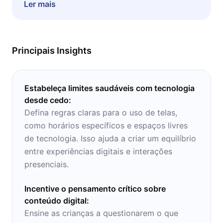
conversar com essa geração digitalizada que
Ler mais
está crescendo nos dias de hoje, ou para os
interessados em entender mais sobre a
sociedade em si e os impactos da tecnologia.
Principais Insights
Estabeleça limites saudáveis com tecnologia
desde cedo:
Defina regras claras para o uso de telas,
como horários específicos e espaços livres
de tecnologia. Isso ajuda a criar um equilíbrio
entre experiências digitais e interações
presenciais.
Incentive o pensamento crítico sobre
conteúdo digital:
Ensine as crianças a questionarem o que