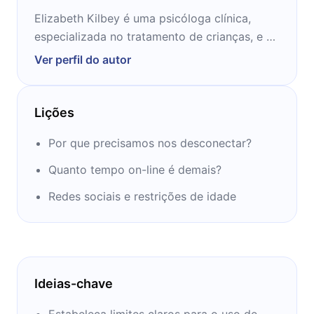
Elizabeth Kilbey é uma psicóloga clínica,
especializada no tratamento de crianças, e na
compreensão de seus comportamentos
Ver perfil do autor
únicos. Outros livros dela ajudam pais do
mundo todo a lidar com seus pequenos.
Lições
Por que precisamos nos desconectar?
Quanto tempo on-line é demais?
Redes sociais e restrições de idade
Ideias-chave
Estabeleça limites claros para o uso de