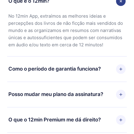
O que é o 12min?
No 12min App, extraímos as melhores ideias e
percepções dos livros de não ficção mais vendidos do
mundo e as organizamos em resumos com narrativas
únicas e autossuficientes que podem ser consumidos
em áudio e/ou texto em cerca de 12 minutos!
Como o período de garantia funciona?
Você pode baixar nosso aplicativo e começar a
aproveitar nossa biblioteca. Se por algum motivo não
Posso mudar meu plano da assinatura?
ficar satisfeito com nossa plataforma, basta entrar em
contato com nossa equipe de suporte
Sim, mas a mudança só se aplicará a partir do próximo
(contato@12min.com) em até 7 dias após a compra e
período de cobrança. Por exemplo, se você decidiu
O que o 12min Premium me dá direito?
solicitar o reembolso do valor. Você receberá tudo que
mudar sua assinatura mensal para anual, após
pagou, sem perguntas ou burocracia.
confirmar a mudança para o plano anual, o novo plano