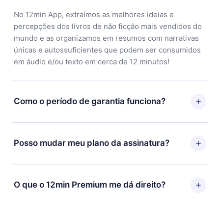
No 12min App, extraímos as melhores ideias e
percepções dos livros de não ficção mais vendidos do
mundo e as organizamos em resumos com narrativas
únicas e autossuficientes que podem ser consumidos
em áudio e/ou texto em cerca de 12 minutos!
Como o período de garantia funciona?
Você pode baixar nosso aplicativo e começar a
aproveitar nossa biblioteca. Se por algum motivo não
Posso mudar meu plano da assinatura?
ficar satisfeito com nossa plataforma, basta entrar em
contato com nossa equipe de suporte
Sim, mas a mudança só se aplicará a partir do próximo
(contato@12min.com) em até 7 dias após a compra e
período de cobrança. Por exemplo, se você decidiu
O que o 12min Premium me dá direito?
solicitar o reembolso do valor. Você receberá tudo que
mudar sua assinatura mensal para anual, após
pagou, sem perguntas ou burocracia.
confirmar a mudança para o plano anual, o novo plano
O 12min Premium é um plano que te garante acesso a
só será aplicado e cobrado após o aniversário de