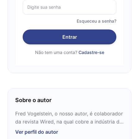
Esqueceu a senha?
Entrar
Não tem uma conta?
Cadastre-se
Sobre o autor
Fred Vogelstein, o nosso autor, é colaborador
da revista Wired, na qual cobre a indústria de
tecnologia e de mídia. Ele escreve também
Ver perfil do autor
para o Wall Street Journal, a Fortune, além de