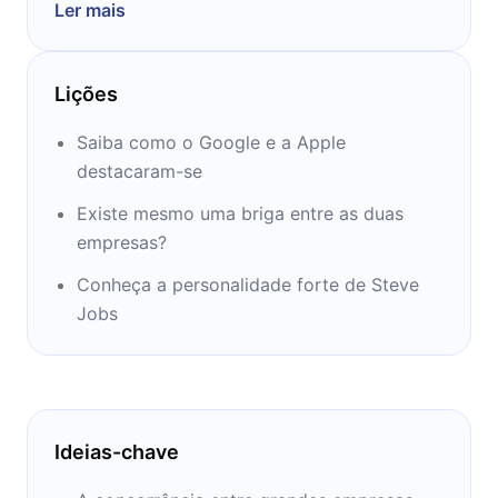
Ler mais
ter artigos publicados na New York Times
Magazine, no Los Angeles Times e no
Washington Post.
Lições
Sua atuação como jornalista o credencia
como um observador privilegiado do
Saiba como o Google e a Apple
desenvolvimento tecnológico e,
destacaram-se
consequentemente, da rivalidade entre duas
Existe mesmo uma briga entre as duas
gigantes: Apple e Google.
empresas?
Conheça a personalidade forte de Steve
Jobs
Ideias-chave