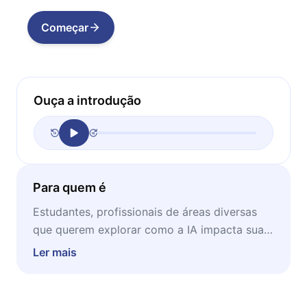
Começar
Ouça a introdução
Para quem é
Estudantes, profissionais de áreas diversas
que querem explorar como a IA impacta suas
disciplinas, pois essas tecnologias, como
Ler mais
veremos neste microbook, são mais
interdisciplinares do que imaginávamos. É
ideal também para quem quer compreender