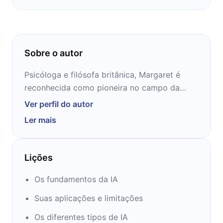
Sobre o autor
Psicóloga e filósofa britânica, Margaret é
reconhecida como pioneira no campo da
inteligência artificial e da ciência cognitiva.
Ver perfil do autor
Seu trabalho é reconhecido pela
Ler mais
interdisciplinaridade, que une computação,
psicologia e filosofia e costuma explorar as
intercessões entre criatividade humana e os
Lições
fundamentos da IA.
Os fundamentos da IA
Suas aplicações e limitações
Os diferentes tipos de IA