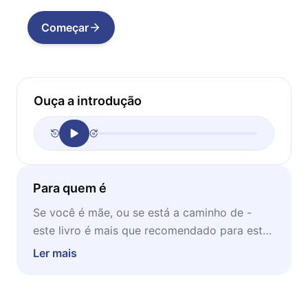
Começar
Ouça a introdução
Para quem é
Se você é mãe, ou se está a caminho de -
este livro é mais que recomendado para este
momento. Ideal para que você tenha melhor
Ler mais
compreensão do mundo da maternidade, e
podendo ser lido em qualquer momento e em
qualquer lugar.