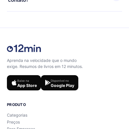
quiz de perguntas para te ajudar a fixar o conteúdo no
final de cada microbook.
Sinta-se livre para entrar em contato por
support@12min.com.
Aprenda na velocidade que o mundo
exige. Resumos de livros em 12 minutos.
Baixe na
Disponível no
App Store
Google Play
PRODUTO
Categorias
Preços
Para Empresas