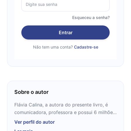
Esqueceu a senha?
Entrar
Não tem uma conta?
Cadastre-se
Sobre o autor
Flávia Calina, a autora do presente livro, é
comunicadora, professora e possui 6 milhões
de seguidores em suas redes sociais. Fez uso
Ver perfil do autor
de sua experiência enquanto mãe e enquanto