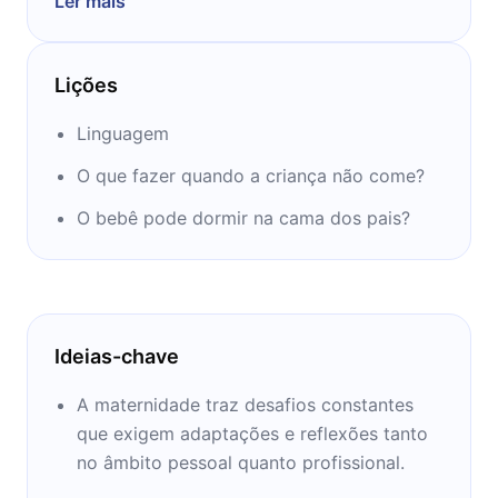
Ler mais
influencer e profissional, para poder passar o
relato que se transformou em livro. Hoje, nos
próximos 12 minutos, você pode saber mais
Lições
sobre as lutas que Calina teve de vencer até
se tornar mãe, e quais outras batalhas a
Linguagem
acompanharam durante a maternidade.
O que fazer quando a criança não come?
O bebê pode dormir na cama dos pais?
Ideias-chave
A maternidade traz desafios constantes
que exigem adaptações e reflexões tanto
no âmbito pessoal quanto profissional.