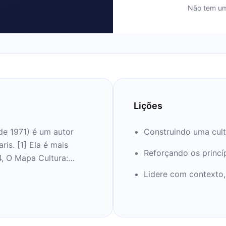
Não tem um
Lições
de 1971) é um autor
Construindo uma cult
is. [1] Ela é mais
Reforçando os princí
4, O Mapa Cultura:
Global Business um
Lidere com contexto
cto diferenças culturais
, uma escola de
França, Singapura e Abu
tão cultural cruz e