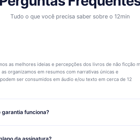
Perguntas Frequente
Tudo o que você precisa saber sobre o 12min
mos as melhores ideias e percepções dos livros de não ficção 
 as organizamos em resumos com narrativas únicas e
 podem ser consumidos em áudio e/ou texto em cerca de 12
 garantia funciona?
o aplicativo e começar a aproveitar nossa biblioteca. Se por a
sfeito com nossa plataforma, basta entrar em contato com nossa
lano da assinatura?