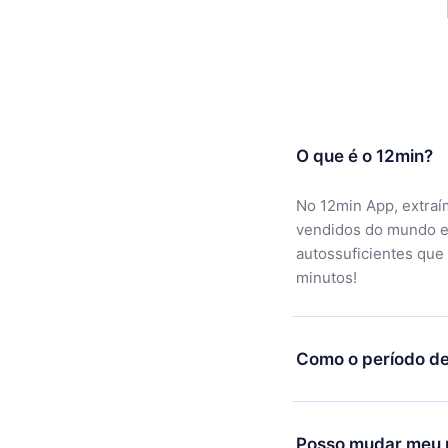
O que é o 12min?
No 12min App, extraí
vendidos do mundo e
autossuficientes que
minutos!
Como o período de
Você pode baixar noss
motivo não ficar sati
Posso mudar meu p