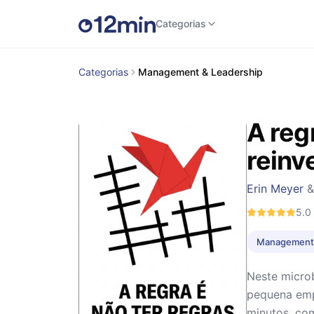
Categorias
Categorias
Management & Leadership
A regr
reinv
Erin Meyer
5.0
Management 
Neste micro
pequena empr
minutos, com