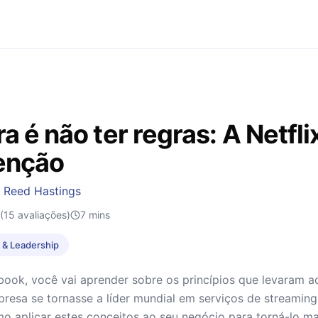
a é não ter regras: A Netfli
enção
&
Reed Hastings
(15 avaliações)
7
mins
& Leadership
book, você vai aprender sobre os princípios que levaram 
esa se tornasse a líder mundial em serviços de streaming.
o aplicar estes conceitos ao seu negócio para torná-lo m