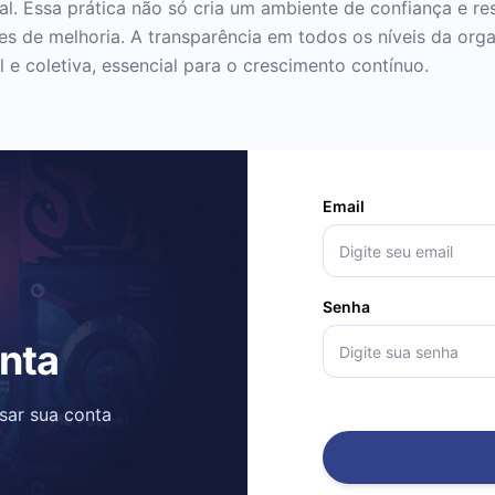
l. Essa prática não só cria um ambiente de confiança e re
s de melhoria. A transparência em todos os níveis da org
 e coletiva, essencial para o crescimento contínuo.
Email
Senha
onta
ssar sua conta