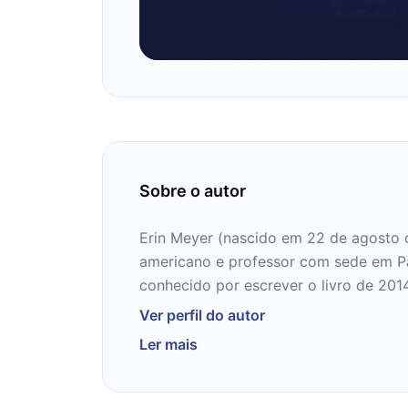
Sobre o autor
Erin Meyer (nascido em 22 de agosto 
americano e professor com sede em Par
conhecido por escrever o livro de 201
rompendo as fronteiras invisíveis de 
Ver perfil do autor
estudo que analisa como nacional impa
Ler mais
business.Meyer é professor na INSEAD
negócios internacional com campi em 
Dhabi. Ela fala regularmente sobre ges