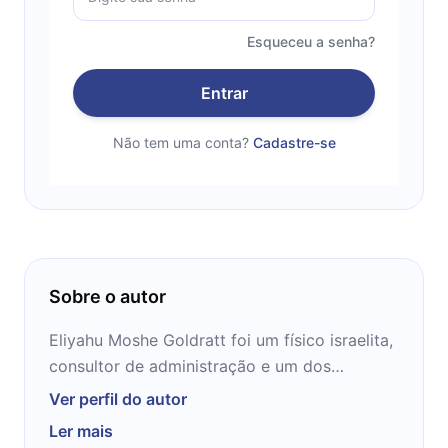
Esqueceu a senha?
Entrar
Não tem uma conta?
Cadastre-se
Sobre o autor
Eliyahu Moshe Goldratt foi um físico israelita,
consultor de administração e um dos
proponentes da Teoria das Restrições. Como
Ver perfil do autor
um bom físico, Goldratt afirmava usar o
Ler mais
método científico para resolver os problemas