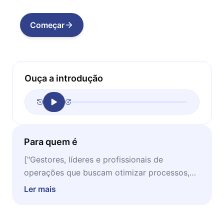
Começar
Ouça a introdução
Para quem é
["Gestores, líderes e profissionais de
operações que buscam otimizar processos,
eliminar desperdícios e alcançar resultados
Ler mais
financeiros sólidos."]