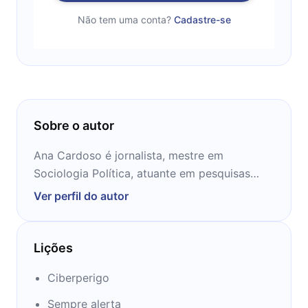
Não tem uma conta?
Cadastre-se
Sobre o autor
Ana Cardoso é jornalista, mestre em
Sociologia Política, atuante em pesquisas
sociológicas e grupos feministas, mãe de
Ver perfil do autor
Anita e Aurora, esposa do Marcos Piangers e
autora do livro A Mamãe é Rock.
Lições
Ciberperigo
Sempre alerta