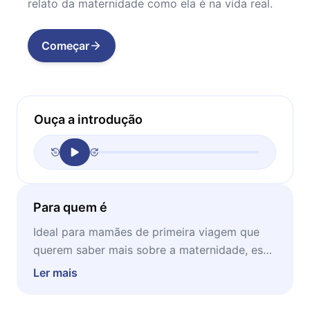
relato da maternidade como ela é na vida real.
Começar
Ouça a introdução
Para quem é
Ideal para mamães de primeira viagem que
querem saber mais sobre a maternidade, esse
microbook é recomendado para ser lido em
Ler mais
qualquer momento de seu dia, dentro e fora
de casa.