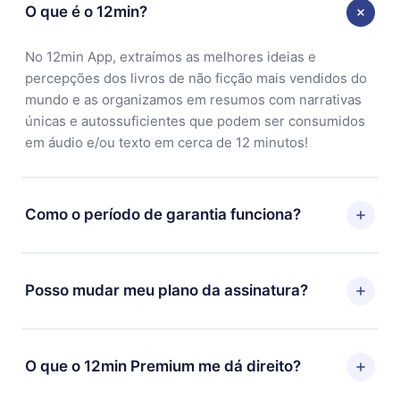
O que é o 12min?
No 12min App, extraímos as melhores ideias e
percepções dos livros de não ficção mais vendidos do
mundo e as organizamos em resumos com narrativas
únicas e autossuficientes que podem ser consumidos
em áudio e/ou texto em cerca de 12 minutos!
Como o período de garantia funciona?
Você pode baixar nosso aplicativo e começar a
aproveitar nossa biblioteca. Se por algum motivo não
Posso mudar meu plano da assinatura?
ficar satisfeito com nossa plataforma, basta entrar em
contato com nossa equipe de suporte
Sim, mas a mudança só se aplicará a partir do próximo
(contato@12min.com) em até 7 dias após a compra e
período de cobrança. Por exemplo, se você decidiu
O que o 12min Premium me dá direito?
solicitar o reembolso do valor. Você receberá tudo que
mudar sua assinatura mensal para anual, após
pagou, sem perguntas ou burocracia.
confirmar a mudança para o plano anual, o novo plano