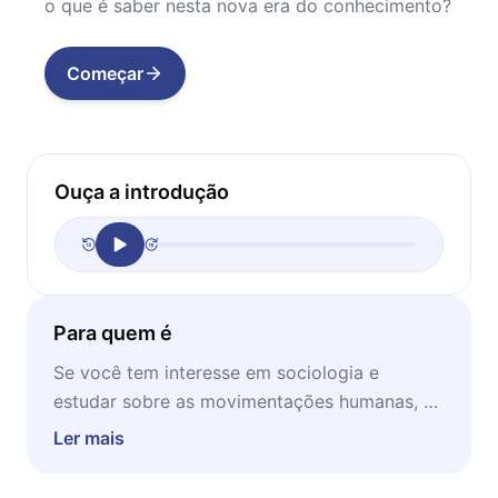
o que é saber nesta nova era do conhecimento?
Começar
Ouça a introdução
Para quem é
Se você tem interesse em sociologia e
estudar sobre as movimentações humanas, o
presente livro é mais que recomendado. Ideal
Ler mais
para ser lido em momentos de concentração
e em casa.