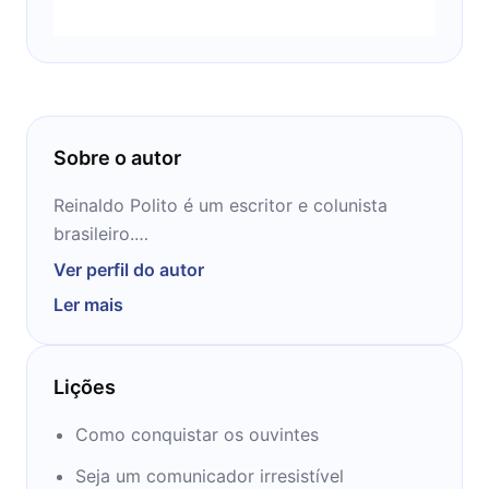
Sobre o autor
Reinaldo Polito é um escritor e colunista
brasileiro.
Ver perfil do autor
Publicou 22 obras e foi coautor de inúmeras
Ler mais
outras (totalizando 30 livros escritos),
escreve sobre a "arte de falar em público".
Atualmente é Presidente e ocupa a cadeira
Lições
número 3 da Academia Paulista de Educação
e a cadeira número 36 da Academia
Como conquistar os ouvintes
Araraquarense de Letras.
Seja um comunicador irresistível