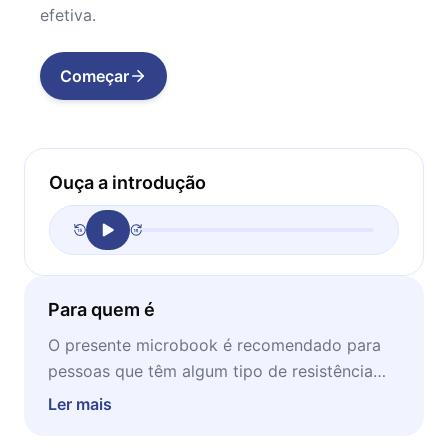
efetiva.
Começar
Ouça a introdução
Para quem é
O presente microbook é recomendado para
pessoas que têm algum tipo de resistência
quando falamos em manifestações e
Ler mais
apresentações para grupos. Melhore sua