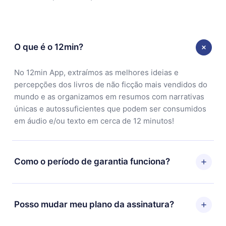
O que é o 12min?
No 12min App, extraímos as melhores ideias e
percepções dos livros de não ficção mais vendidos do
mundo e as organizamos em resumos com narrativas
únicas e autossuficientes que podem ser consumidos
em áudio e/ou texto em cerca de 12 minutos!
Como o período de garantia funciona?
Você pode baixar nosso aplicativo e começar a
aproveitar nossa biblioteca. Se por algum motivo não
Posso mudar meu plano da assinatura?
ficar satisfeito com nossa plataforma, basta entrar em
contato com nossa equipe de suporte