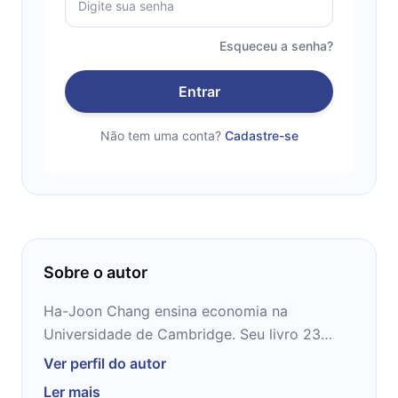
Esqueceu a senha?
Entrar
Não tem uma conta?
Cadastre-se
Sobre o autor
Ha-Joon Chang ensina economia na
Universidade de Cambridge. Seu livro 23
coisas que eles não dizer-lhe sobre o
Ver perfil do autor
capitalismo era um best-seller no.1 e foi
Ler mais