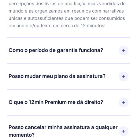
percepções dos livros de não ficção mais vendidos do
mundo e as organizamos em resumos com narrativas
únicas e autossuficientes que podem ser consumidos
em áudio e/ou texto em cerca de 12 minutos!
Como o período de garantia funciona?
Você pode baixar nosso aplicativo e começar a
aproveitar nossa biblioteca. Se por algum motivo não
Posso mudar meu plano da assinatura?
ficar satisfeito com nossa plataforma, basta entrar em
contato com nossa equipe de suporte
Sim, mas a mudança só se aplicará a partir do próximo
(contato@12min.com) em até 7 dias após a compra e
período de cobrança. Por exemplo, se você decidiu
O que o 12min Premium me dá direito?
solicitar o reembolso do valor. Você receberá tudo que
mudar sua assinatura mensal para anual, após
pagou, sem perguntas ou burocracia.
confirmar a mudança para o plano anual, o novo plano
O 12min Premium é um plano que te garante acesso a
só será aplicado e cobrado após o aniversário de
toda nossa biblioteca de 2500+ títulos disponíveis em
Posso cancelar minha assinatura a qualquer
cobrança daquele mês.
3 línguas (Inglês, espanhol e português) que você
momento?