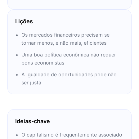
chamado pelo Observer 'um
desmascaramento espirituoso e atempada de
alguns dos maiores mitos que cercam a
Lições
economia global.' Ele é um colunista popular
na Guardian, e um crítico vocal das falhas de
Os mercados financeiros precisam se
nosso sistema econômico.
tornar menos, e não mais, eficientes
Uma boa política econômica não requer
bons economistas
A igualdade de oportunidades pode não
ser justa
Ideias-chave
O capitalismo é frequentemente associado