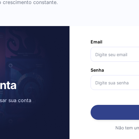
o crescimento constante.
Email
Senha
onta
ssar sua conta
Não tem um