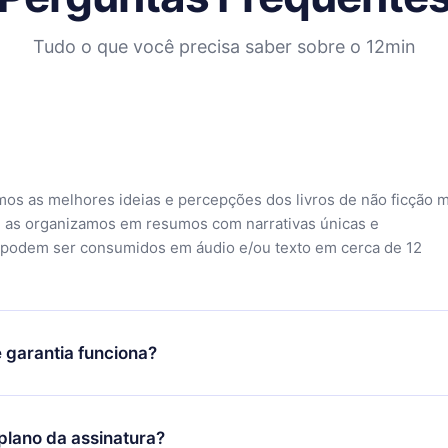
Tudo o que você precisa saber sobre o 12min
mos as melhores ideias e percepções dos livros de não ficção 
 as organizamos em resumos com narrativas únicas e
 podem ser consumidos em áudio e/ou texto em cerca de 12
 garantia funciona?
o aplicativo e começar a aproveitar nossa biblioteca. Se por a
sfeito com nossa plataforma, basta entrar em contato com nossa
lano da assinatura?