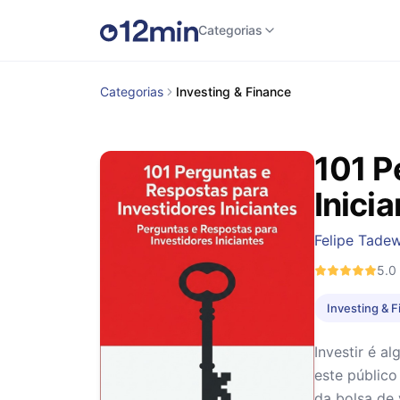
Categorias
Categorias
Investing & Finance
101 P
Inici
Felipe Tade
5.0
Investing & 
Investir é 
este público
da bolsa de 