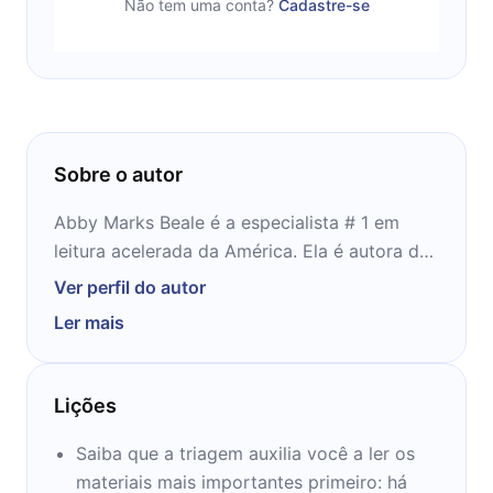
Não tem uma conta?
Cadastre-se
Sobre o autor
Abby Marks Beale é a especialista # 1 em
leitura acelerada da América. Ela é autora de
10 Dias para leitura mais rápida e outros
Ver perfil do autor
livros do gênero. Além disso, ela escreve
Ler mais
artigos e postagens de blog para sites
educativos.
Lições
Abby é a criadora do curso on-line interativo
Rev It Up Reading; Este curso é baseado em
Saiba que a triagem auxilia você a ler os
seus 25 anos de ensino de leitura acelerada
materiais mais importantes primeiro: há