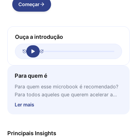
Começar
Ouça a introdução
Para quem é
Para quem esse microbook é recomendado?
Para todos aqueles que querem acelerar a
leitura daquela pilha de livros acumulada, ou
Ler mais
mesmo que querem ser mais eficientes nos
estudos.
Principais Insights