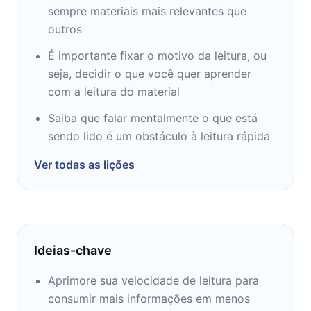
para milhares de pessoas.
sempre materiais mais relevantes que
outros
Abby recebeu seu Bacharelado em
É importante fixar o motivo da leitura, ou
Artesanato da Universidade de Boston e seu
seja, decidir o que você quer aprender
Mestrado em Educação de Adultos da
com a leitura do material
Southern State University. Ela também é um
homeopata clássica nacionalmente
Saiba que falar mentalmente o que está
certificada e é membro de longa data da
sendo lido é um obstáculo à leitura rápida
National Speaker's Association e fundadora
Ver todas as lições
do CT Chapter da National Speaker's
Association.
Ideias-chave
Aprimore sua velocidade de leitura para
consumir mais informações em menos