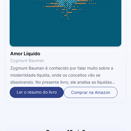
Amor Líquido
Zygmunt Bauman
Zygmunt Bauman é conhecido por falar muito sobre a
modernidade líquida, onde os conceitos vão se
dissolvendo. No presente livro, ele analisa as líquidas
relações afetivas, e como os conflitos do homem
Ler o resumo do livro
Comprar na Amazon
moderno podem fazer com que o campo do
relacionamento se torne mais frouxo e sem forma. Aqui
vemos um estudo de como isso influenciaria as próprias
estruturas do que temos por certo e errado.