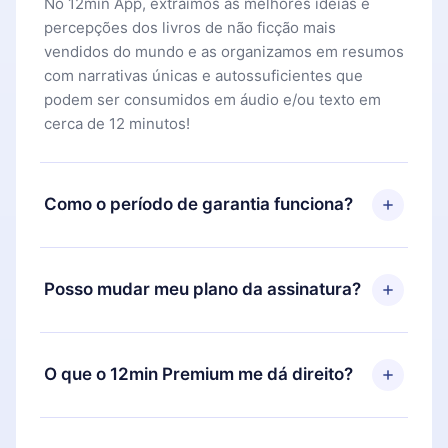
No 12min App, extraímos as melhores ideias e
percepções dos livros de não ficção mais
vendidos do mundo e as organizamos em resumos
com narrativas únicas e autossuficientes que
podem ser consumidos em áudio e/ou texto em
cerca de 12 minutos!
Como o período de garantia funciona?
Você pode baixar nosso aplicativo e começar a
aproveitar nossa biblioteca. Se por algum motivo
Posso mudar meu plano da assinatura?
não ficar satisfeito com nossa plataforma, basta
entrar em contato com nossa equipe de suporte
Sim, mas a mudança só se aplicará a partir do
(
contato@12min.com
) em até 7 dias após a compra
próximo período de cobrança. Por exemplo, se
O que o 12min Premium me dá direito?
e solicitar o reembolso do valor. Você receberá
você decidiu mudar sua assinatura mensal para
tudo que pagou, sem perguntas ou burocracia.
anual, após confirmar a mudança para o plano
O 12min Premium é um plano que te garante
anual, o novo plano só será aplicado e cobrado