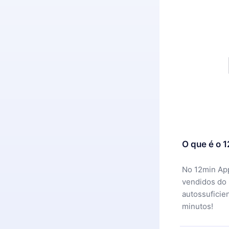
O que é o 
No 12min App
vendidos do
autossuficie
minutos!