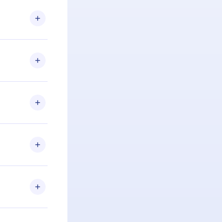
 Se por algum
om nossa
itar o
racia.
 Por
firmar a
 aniversário
 de 2500+
de ler ou
Android e
 também se
ar a
 de cada