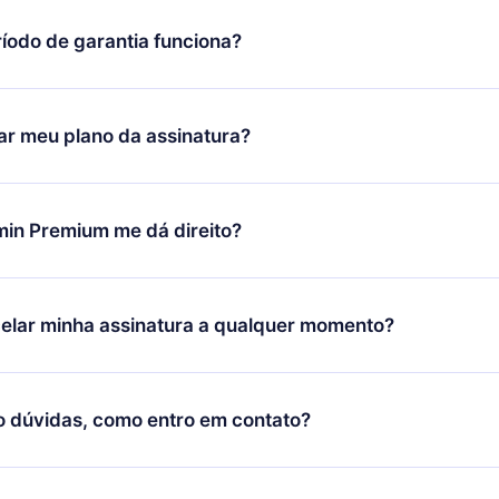
íodo de garantia funciona?
ixar nosso aplicativo e começar a aproveitar nossa biblioteca.
icar satisfeito com nossa plataforma, basta entrar em contato c
r meu plano da assinatura?
porte (
contato@12min.com
) em até 7 dias após a compra e solic
 valor. Você receberá tudo que pagou, sem perguntas ou buroc
udança só se aplicará a partir do próximo período de cobrança.
você decidiu mudar sua assinatura mensal para anual, após con
min Premium me dá direito?
 o plano anual, o novo plano só será aplicado e cobrado após o
 daquele mês.
ium é um plano que te garante acesso a toda nossa biblioteca
oníveis em 3 línguas (Inglês, espanhol e português) que você po
elar minha assinatura a qualquer momento?
quer momento através do nosso aplicativo disponível para iOS, 
Você também pode ler ou ouvir seus títulos favoritos offline e
cida por não renovar sua assinatura do 12min, você pode cancel
 um quiz de perguntas para te ajudar a fixar o conteúdo no final
ento e o próximo ciclo de cobrança não ocorrerá.
o dúvidas, como entro em contato?
re para entrar em contato por
support@12min.com
.