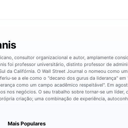
nnis
ricano, consultor organizacional e autor, amplamente con
s foi professor universitário, distinto professor de admi
 Sul da Califórnia. O Wall Street Journal o nomeou como 
feriu-se a ele como o "decano dos gurus da liderança" em 1
derança como um campo acadêmico respeitável". Em agosto
s ​​nos negócios. O seu trabalho sobre tornar-se um líder, 
a própria criação; uma combinação de experiência, autoconh
Mais Populares