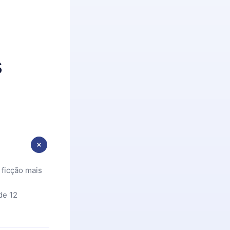
s
 ficção mais
de 12