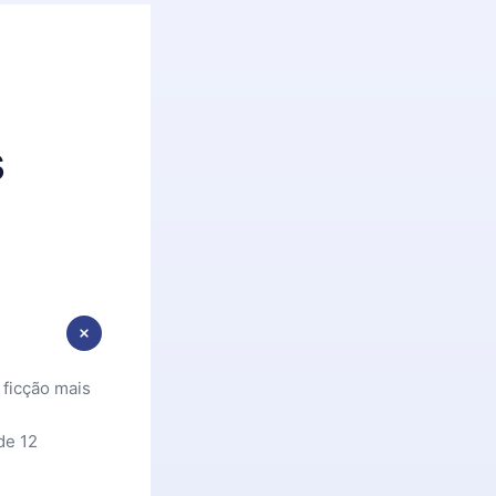
s
 ficção mais
de 12