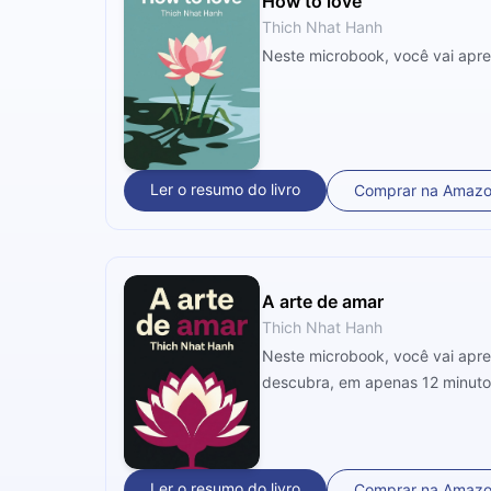
How to love
Thich Nhat Hanh
Neste microbook, você vai apre
Ler o resumo do livro
Comprar na Amaz
A arte de amar
Thich Nhat Hanh
Neste microbook, você vai apr
descubra, em apenas 12 minutos
Ler o resumo do livro
Comprar na Amaz