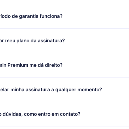
íodo de garantia funciona?
ixar nosso aplicativo e começar a aproveitar nossa biblioteca.
icar satisfeito com nossa plataforma, basta entrar em contato c
r meu plano da assinatura?
porte (
contato@12min.com
) em até 7 dias após a compra e solic
 valor. Você receberá tudo que pagou, sem perguntas ou buroc
udança só se aplicará a partir do próximo período de cobrança.
você decidiu mudar sua assinatura mensal para anual, após con
min Premium me dá direito?
 o plano anual, o novo plano só será aplicado e cobrado após o
 daquele mês.
ium é um plano que te garante acesso a toda nossa biblioteca
oníveis em 3 línguas (Inglês, espanhol e português) que você po
elar minha assinatura a qualquer momento?
quer momento através do nosso aplicativo disponível para iOS, 
Você também pode ler ou ouvir seus títulos favoritos offline e
cida por não renovar sua assinatura do 12min, você pode cancel
 um quiz de perguntas para te ajudar a fixar o conteúdo no final
ento e o próximo ciclo de cobrança não ocorrerá.
o dúvidas, como entro em contato?
re para entrar em contato por
support@12min.com
.