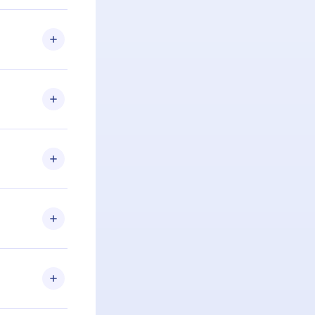
 Se por algum
om nossa
itar o
racia.
 Por
firmar a
 aniversário
 de 2500+
de ler ou
Android e
 também se
ar a
 de cada