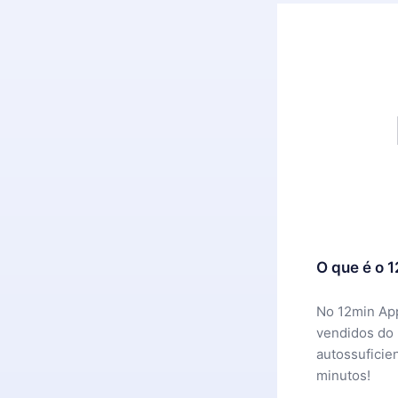
O que é o 
No 12min App
vendidos do
autossuficie
minutos!